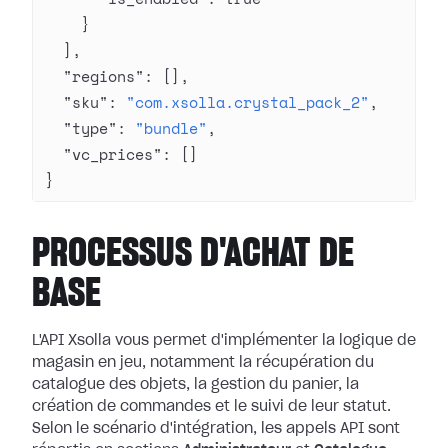
    }
  ],
  "regions"
: [],
  "sku"
: 
"com.xsolla.crystal_pack_2"
,
  "type"
: 
"bundle"
,
  "vc_prices"
: []
}
PROCESSUS D'ACHAT DE
BASE
L'API Xsolla vous permet d'implémenter la logique de
magasin en jeu, notamment la récupération du
catalogue des objets, la gestion du panier, la
création de commandes et le suivi de leur statut.
Selon le scénario d'intégration, les appels API sont