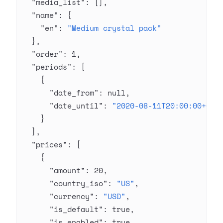
  "media_list"
: [],
  "name"
: {
    "en"
: 
"Medium crystal pack"
  },
  "order"
: 
1
,
  "periods"
: [
    {
      "date_from"
: 
null
,
      "date_until"
: 
"2020-08-11T20:00:00+03:
    }
  ],
  "prices"
: [
    {
      "amount"
: 
20
,
      "country_iso"
: 
"US"
,
      "currency"
: 
"USD"
,
      "is_default"
: 
true
,
      "is_enabled"
: 
true