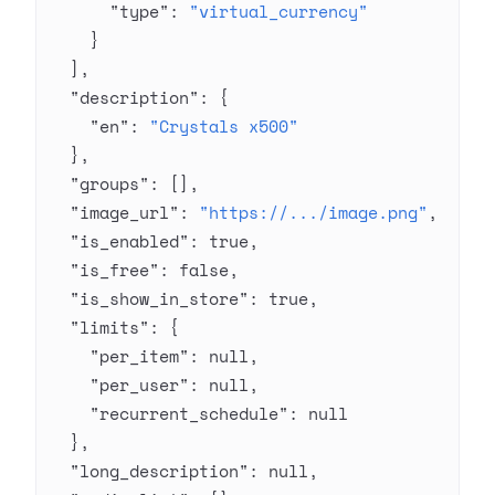
      "type"
: 
"virtual_currency"
    }
  ],
  "description"
: {
    "en"
: 
"Crystals x500"
  },
  "groups"
: [],
  "image_url"
: 
"https://.../image.png"
,
  "is_enabled"
: 
true
,
  "is_free"
: 
false
,
  "is_show_in_store"
: 
true
,
  "limits"
: {
    "per_item"
: 
null
,
    "per_user"
: 
null
,
    "recurrent_schedule"
: 
null
  },
  "long_description"
: 
null
,