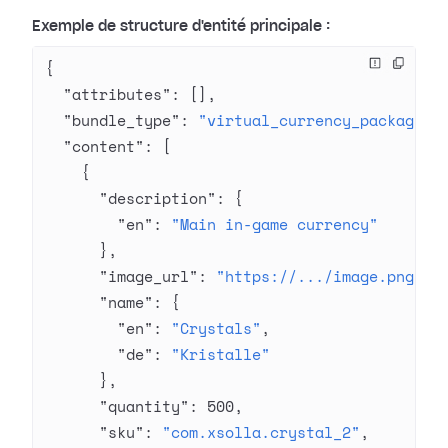
Exemple de structure d'entité principale :
{
  "attributes"
: [],
  "bundle_type"
: 
"virtual_currency_package"
,
  "content"
: [
    {
      "description"
: {
        "en"
: 
"Main in-game currency"
      },
      "image_url"
: 
"https://.../image.png"
,
      "name"
: {
        "en"
: 
"Crystals"
,
        "de"
: 
"Kristalle"
      },
      "quantity"
: 
500
,
      "sku"
: 
"com.xsolla.crystal_2"
,