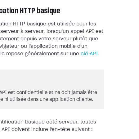
ication HTTP basique
cation HTTP basique est utilisée pour les
 serveur à serveur, lorsqu'un appel API est
ctement depuis votre serveur plutôt que
vigateur ou l'application mobile d'un
 Elle repose généralement sur une
clé API
.
API est confidentielle et ne doit jamais être
e ni utilisée dans une application cliente.
ntification basique côté serveur, toutes
 API doivent inclure l'en-tête suivant :