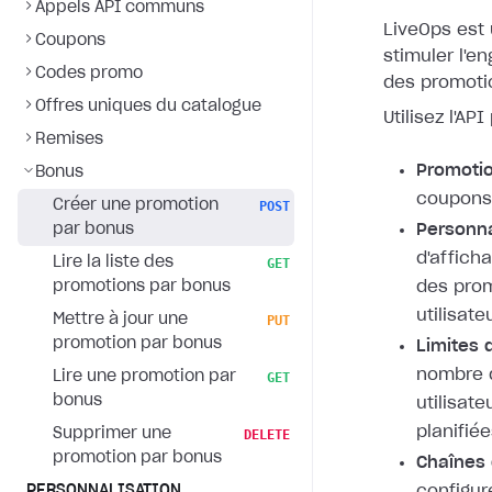
Appels API communs
LiveOps est
Coupons
stimuler l'e
Codes promo
des promotio
Offres uniques du catalogue
Utilisez l'AP
Remises
Promoti
Bonus
coupons,
Créer une promotion
POST
par bonus
Personna
d'affich
Lire la liste des
GET
promotions par bonus
des prom
utilisate
Mettre à jour une
PUT
promotion par bonus
Limites 
nombre d
Lire une promotion par
GET
bonus
utilisate
planifiée
Supprimer une
DELETE
promotion par bonus
Chaînes 
PERSONNALISATION
configu