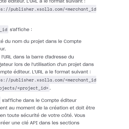
te éditeur. L'URL a le format suivant :
ps://publisher.xsolla.com/<merchant_id
_id
s'affiche :
té du nom du projet dans le Compte
ur.
 l'URL dans la barre d'adresse du
ateur lors de l'utilisation d'un projet dans
mpte éditeur. L'URL a le format suivant :
ps://publisher.xsolla.com/<merchant_id
ojects/<project_id>
.
s'affiche dans le Compte éditeur
nt au moment de la création et doit être
en toute sécurité de votre côté. Vous
réer une clé API dans les sections