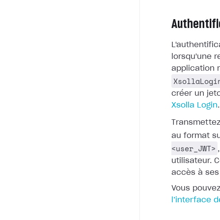
Authentifi
L'authentific
lorsqu'une r
application 
XsollaLogi
créer un jet
Xsolla Login
.
Transmettez 
au format su
<user_JWT>
utilisateur. 
accès à ses
Vous pouvez
l’interface 