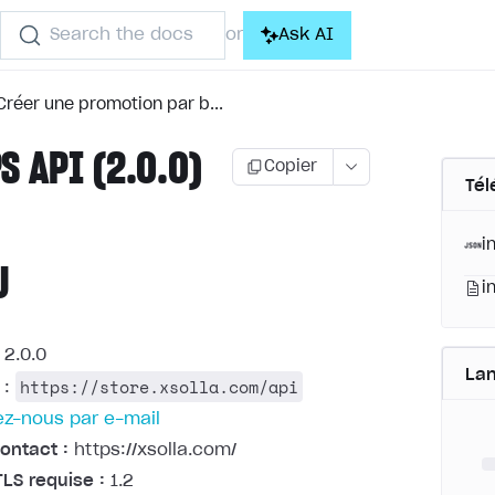
Search the docs
Ask AI
or
Créer une promotion par b...
S API (2.0.0)
Copier
Tél
i
U
i
2.0.0
La
https://store.xsolla.com/api
:
z-nous par e-mail
ontact :
https://xsolla.com/
TLS requise :
1.2