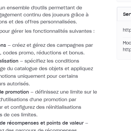
 un ensemble d'outils permettant de
Ser
ngagement continu des joueurs grâce à
ns et des offres personnalisées.
htt
I pour gérer les fonctionnalités suivantes :
Moc
ons
— créez et gérez des campagnes par
htt
 codes promo, réductions et bonus.
lisation
— spécifiez les conditions
age du catalogue des objets et appliquez
otions uniquement pour certains
urs autorisés.
de promotion
— définissez une limite sur le
'utilisations d'une promotion par
ur et configurez des réinitialisations
s de ces limites.
de récompenses et points de valeur
—
rez des parcours de récompenses