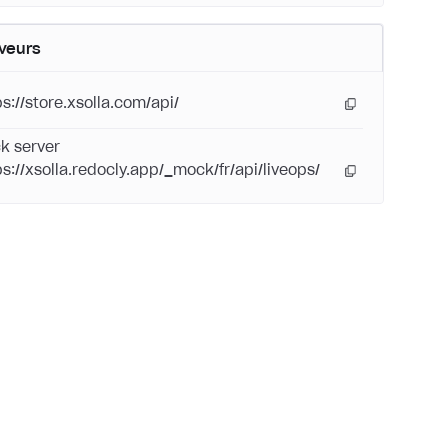
veurs
ps://store.xsolla.com/api/
k server
ps://xsolla.redocly.app/_mock/fr/api/liveops/