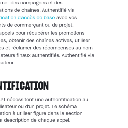
rimer des campagnes et des
ations de chaînes. Authentifié via
fication d'accès de base
avec vos
ants de commerçant ou de projet.
appels pour récupérer les promotions
les, obtenir des chaînes actives, utiliser
es et réclamer des récompenses au nom
sateurs finaux authentifiés. Authentifié via
sateur.
NTIFICATION
PI nécessitent une authentification au
lisateur ou d'un projet. Le schéma
ation à utiliser figure dans la section
a description de chaque appel.