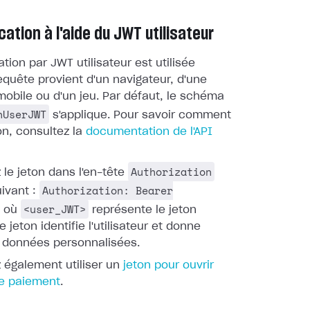
cation à l'aide du JWT utilisateur
ation par JWT utilisateur est utilisée
equête provient d'un navigateur, d'une
mobile ou d'un jeu. Par défaut, le schéma
nUserJWT
s'applique. Pour savoir comment
on, consultez la
documentation de l'API
Authorization
le jeton dans l'en-tête
Authorization: Bearer
ivant :
<user_JWT>
, où
représente le jeton
Ce jeton identifie l'utilisateur et donne
 données personnalisées.
 également utiliser un
jeton pour ouvrir
de paiement
.