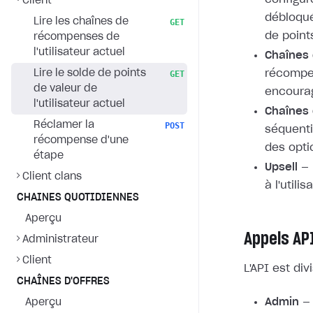
Client
débloqué
Lire les chaînes de
GET
de point
récompenses de
l'utilisateur actuel
Chaînes 
Lire le solde de points
récompe
GET
de valeur de
encourag
l'utilisateur actuel
Chaînes 
Réclamer la
POST
séquenti
récompense d'une
des opti
étape
Upsell
— 
Client clans
à l'utili
CHAINES QUOTIDIENNES
Aperçu
Appels AP
Administrateur
Client
L'API est di
CHAÎNES D'OFFRES
Admin
— 
Aperçu