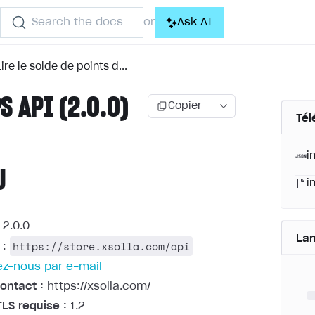
Search the docs
Ask AI
or
Lire le solde de points d...
S API (2.0.0)
Copier
Tél
i
U
i
2.0.0
La
https://store.xsolla.com/api
:
z-nous par e-mail
ontact :
https://xsolla.com/
TLS requise :
1.2