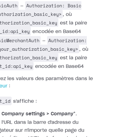
sicAuth
Authorization: Basic
—
uthorization_basic_key>
, où
thorization_basic_key
est la paire
_id:api_key
encodée en Base64
sicMerchantAuth
Authorization:
—
your_authorization_basic_key>
, où
thorization_basic_key
est la paire
t_id:api_key
encodée en Base64
ez les valeurs des paramètres dans le
eur
:
t_id
s'affiche :
s
Company settings > Company
*.
 l'URL dans la barre d'adresse du
gateur sur n'importe quelle page du