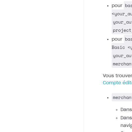
ba
pour
<your_a
your_au
project
ba
pour
Basic <
your_au
merchan
Vous trouver
Compte édit
merchan
Dan
Dans
navi