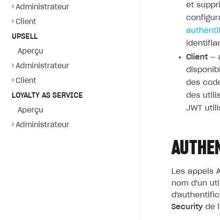
et supp
Administrateur
configur
Client
authenti
UPSELL
identifi
Aperçu
Client
— 
Administrateur
disponib
Client
des cod
des utili
LOYALTY AS SERVICE
JWT utili
Aperçu
Administrateur
AUTHE
Les appels A
nom d'un uti
d'authentific
Security
de l