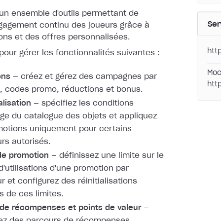
 un ensemble d'outils permettant de
Ser
ngagement continu des joueurs grâce à
ns et des offres personnalisées.
htt
I pour gérer les fonctionnalités suivantes :
Moc
ons
— créez et gérez des campagnes par
htt
 codes promo, réductions et bonus.
lisation
— spécifiez les conditions
age du catalogue des objets et appliquez
otions uniquement pour certains
urs autorisés.
de promotion
— définissez une limite sur le
'utilisations d'une promotion par
ur et configurez des réinitialisations
s de ces limites.
de récompenses et points de valeur
—
rez des parcours de récompenses