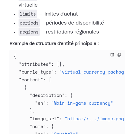
virtuelle
limits
— limites d'achat
periods
— périodes de disponibilité
regions
— restrictions régionales
Exemple de structure d'entité principale :
{
  "attributes"
: [],
  "bundle_type"
: 
"virtual_currency_package"
,
  "content"
: [
    {
      "description"
: {
        "en"
: 
"Main in-game currency"
      },
      "image_url"
: 
"https://.../image.png"
,
      "name"
: {