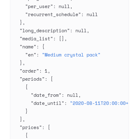
    "per_user"
: 
null
,
    "recurrent_schedule"
: 
null
  },
  "long_description"
: 
null
,
  "media_list"
: [],
  "name"
: {
    "en"
: 
"Medium crystal pack"
  },
  "order"
: 
1
,
  "periods"
: [
    {
      "date_from"
: 
null
,
      "date_until"
: 
"2020-08-11T20:00:00+03:
    }
  ],
  "prices"
: [
    {