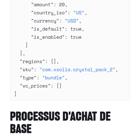
      "amount"
: 
20
,
      "country_iso"
: 
"US"
,
      "currency"
: 
"USD"
,
      "is_default"
: 
true
,
      "is_enabled"
: 
true
    }
  ],
  "regions"
: [],
  "sku"
: 
"com.xsolla.crystal_pack_2"
,
  "type"
: 
"bundle"
,
  "vc_prices"
: []
}
PROCESSUS D'ACHAT DE
BASE