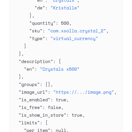
        "en"
: 
"Crystals"
,
        "de"
: 
"Kristalle"
      },
      "quantity"
: 
500
,
      "sku"
: 
"com.xsolla.crystal_2"
,
      "type"
: 
"virtual_currency"
    }
  ],
  "description"
: {
    "en"
: 
"Crystals x500"
  },
  "groups"
: [],
  "image_url"
: 
"https://.../image.png"
,
  "is_enabled"
: 
true
,
  "is_free"
: 
false
,
  "is_show_in_store"
: 
true
,
  "limits"
: {
    "per_item"
: 
null
,