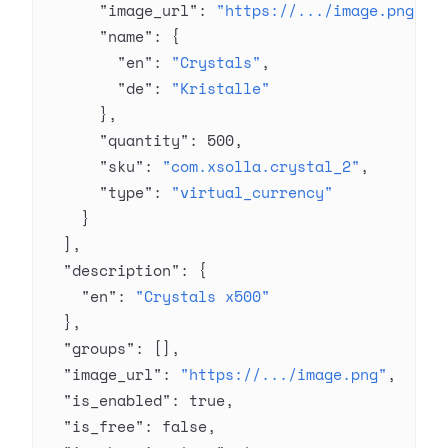
      "image_url"
: 
"https://.../image.png"
,
      "name"
: {
        "en"
: 
"Crystals"
,
        "de"
: 
"Kristalle"
      },
      "quantity"
: 
500
,
      "sku"
: 
"com.xsolla.crystal_2"
,
      "type"
: 
"virtual_currency"
    }
  ],
  "description"
: {
    "en"
: 
"Crystals x500"
  },
  "groups"
: [],
  "image_url"
: 
"https://.../image.png"
,
  "is_enabled"
: 
true
,
  "is_free"
: 
false
,