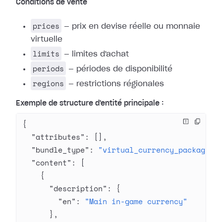
Conditions de vente
prices
— prix en devise réelle ou monnaie
virtuelle
limits
— limites d'achat
periods
— périodes de disponibilité
regions
— restrictions régionales
Exemple de structure d'entité principale :
{
  "attributes"
: [],
  "bundle_type"
: 
"virtual_currency_package"
,
  "content"
: [
    {
      "description"
: {
        "en"
: 
"Main in-game currency"
      },