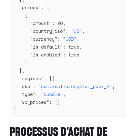
  "prices"
: [
    {
      "amount"
: 
20
,
      "country_iso"
: 
"US"
,
      "currency"
: 
"USD"
,
      "is_default"
: 
true
,
      "is_enabled"
: 
true
    }
  ],
  "regions"
: [],
  "sku"
: 
"com.xsolla.crystal_pack_2"
,
  "type"
: 
"bundle"
,
  "vc_prices"
: []
}
PROCESSUS D'ACHAT DE