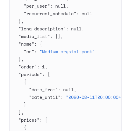
    "per_user"
: 
null
,
    "recurrent_schedule"
: 
null
  },
  "long_description"
: 
null
,
  "media_list"
: [],
  "name"
: {
    "en"
: 
"Medium crystal pack"
  },
  "order"
: 
1
,
  "periods"
: [
    {
      "date_from"
: 
null
,
      "date_until"
: 
"2020-08-11T20:00:00+03:
    }
  ],
  "prices"
: [
    {