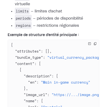
virtuelle
limits
— limites d'achat
periods
— périodes de disponibilité
regions
— restrictions régionales
Exemple de structure d'entité principale :
{
  "attributes"
: [],
  "bundle_type"
: 
"virtual_currency_package"
,
  "content"
: [
    {
      "description"
: {
        "en"
: 
"Main in-game currency"
      },
      "image_url"
: 
"https://.../image.png"
,
      "name"
: {