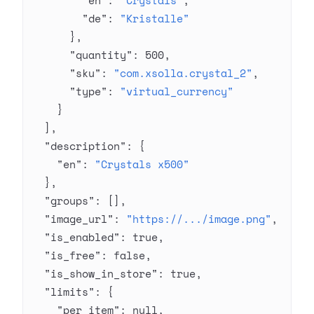
        "en"
: 
"Crystals"
,
        "de"
: 
"Kristalle"
      },
      "quantity"
: 
500
,
      "sku"
: 
"com.xsolla.crystal_2"
,
      "type"
: 
"virtual_currency"
    }
  ],
  "description"
: {
    "en"
: 
"Crystals x500"
  },
  "groups"
: [],
  "image_url"
: 
"https://.../image.png"
,
  "is_enabled"
: 
true
,
  "is_free"
: 
false
,
  "is_show_in_store"
: 
true
,
  "limits"
: {
    "per_item"
: 
null
,