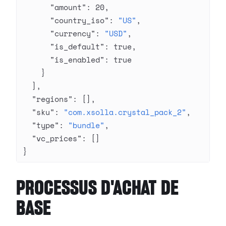
      "amount"
: 
20
,
      "country_iso"
: 
"US"
,
      "currency"
: 
"USD"
,
      "is_default"
: 
true
,
      "is_enabled"
: 
true
    }
  ],
  "regions"
: [],
  "sku"
: 
"com.xsolla.crystal_pack_2"
,
  "type"
: 
"bundle"
,
  "vc_prices"
: []
}
PROCESSUS D'ACHAT DE
BASE