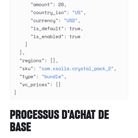
      "amount"
: 
20
,
      "country_iso"
: 
"US"
,
      "currency"
: 
"USD"
,
      "is_default"
: 
true
,
      "is_enabled"
: 
true
    }
  ],
  "regions"
: [],
  "sku"
: 
"com.xsolla.crystal_pack_2"
,
  "type"
: 
"bundle"
,
  "vc_prices"
: []
}
PROCESSUS D'ACHAT DE
BASE