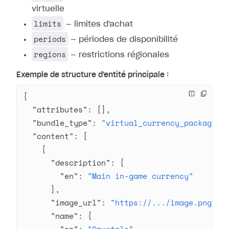
virtuelle
limits
— limites d'achat
periods
— périodes de disponibilité
regions
— restrictions régionales
Exemple de structure d'entité principale :
{
  "attributes"
: [],
  "bundle_type"
: 
"virtual_currency_package"
,
  "content"
: [
    {
      "description"
: {
        "en"
: 
"Main in-game currency"
      },
      "image_url"
: 
"https://.../image.png"
,
      "name"
: {