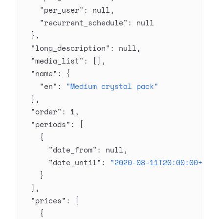
    "per_user"
: 
null
,
    "recurrent_schedule"
: 
null
  },
  "long_description"
: 
null
,
  "media_list"
: [],
  "name"
: {
    "en"
: 
"Medium crystal pack"
  },
  "order"
: 
1
,
  "periods"
: [
    {
      "date_from"
: 
null
,
      "date_until"
: 
"2020-08-11T20:00:00+03:
    }
  ],
  "prices"
: [
    {