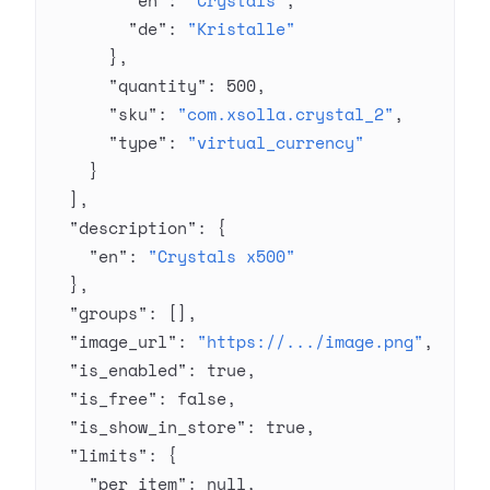
        "en"
: 
"Crystals"
,
        "de"
: 
"Kristalle"
      },
      "quantity"
: 
500
,
      "sku"
: 
"com.xsolla.crystal_2"
,
      "type"
: 
"virtual_currency"
    }
  ],
  "description"
: {
    "en"
: 
"Crystals x500"
  },
  "groups"
: [],
  "image_url"
: 
"https://.../image.png"
,
  "is_enabled"
: 
true
,
  "is_free"
: 
false
,
  "is_show_in_store"
: 
true
,
  "limits"
: {
    "per_item"
: 
null
,