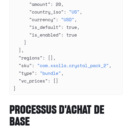
      "amount"
: 
20
,
      "country_iso"
: 
"US"
,
      "currency"
: 
"USD"
,
      "is_default"
: 
true
,
      "is_enabled"
: 
true
    }
  ],
  "regions"
: [],
  "sku"
: 
"com.xsolla.crystal_pack_2"
,
  "type"
: 
"bundle"
,
  "vc_prices"
: []
}
PROCESSUS D'ACHAT DE
BASE