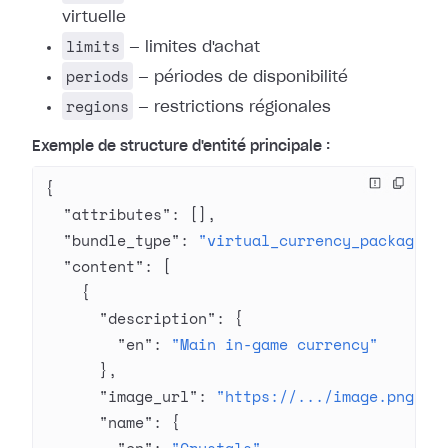
virtuelle
limits
— limites d'achat
periods
— périodes de disponibilité
regions
— restrictions régionales
Exemple de structure d'entité principale :
{
  "attributes"
: [],
  "bundle_type"
: 
"virtual_currency_package"
,
  "content"
: [
    {
      "description"
: {
        "en"
: 
"Main in-game currency"
      },
      "image_url"
: 
"https://.../image.png"
,
      "name"
: {