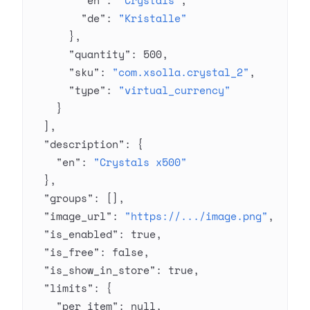
        "en"
: 
"Crystals"
,
        "de"
: 
"Kristalle"
      },
      "quantity"
: 
500
,
      "sku"
: 
"com.xsolla.crystal_2"
,
      "type"
: 
"virtual_currency"
    }
  ],
  "description"
: {
    "en"
: 
"Crystals x500"
  },
  "groups"
: [],
  "image_url"
: 
"https://.../image.png"
,
  "is_enabled"
: 
true
,
  "is_free"
: 
false
,
  "is_show_in_store"
: 
true
,
  "limits"
: {
    "per_item"
: 
null
,