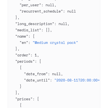
    "per_user"
: 
null
,
    "recurrent_schedule"
: 
null
  },
  "long_description"
: 
null
,
  "media_list"
: [],
  "name"
: {
    "en"
: 
"Medium crystal pack"
  },
  "order"
: 
1
,
  "periods"
: [
    {
      "date_from"
: 
null
,
      "date_until"
: 
"2020-08-11T20:00:00+03:
    }
  ],
  "prices"
: [
    {