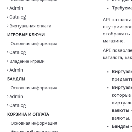
Требуема
Admin
Catalog
API каталога
Виртуальная оплата
внутриигров
отображать 
ИГРОВЫЕ КЛЮЧИ
магазине.
Основная информация
API позволя
Catalog
каталога, как
Владение играми
Admin
Виртуал
БАНДЛЫ
предметы
Виртуал
Основная информация
которые
Admin
виртуал
Catalog
валюты
—
КОРЗИНА И ОПЛАТА
валюты.
Основная информация
Бандлы
—