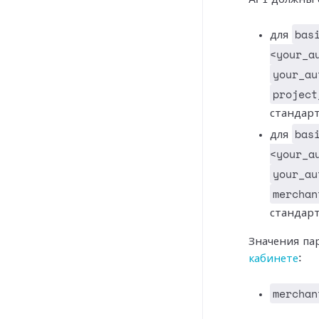
bas
для
<your_a
your_au
project
стандар
bas
для
<your_a
your_au
merchan
стандар
Значения па
кабинете
:
merchan