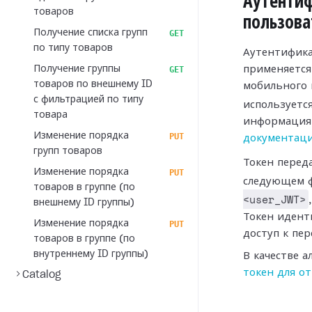
Аутенти
товаров
пользова
Получение списка групп
GET
по типу товаров
Аутентифика
Получение группы
применяется,
GET
товаров по внешнему ID
мобильного 
с фильтрацией по типу
используетс
товара
информация 
Изменение порядка
PUT
документаци
групп товаров
Токен перед
Изменение порядка
PUT
следующем 
товаров в группе (по
<user_JWT>
внешнему ID группы)
Токен идент
Изменение порядка
PUT
доступ к пе
товаров в группе (по
внутреннему ID группы)
В качестве 
токен для о
Catalog