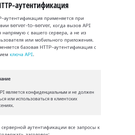
HTTP-аутентификация
P-аутентификация применяется при
вии server-to-server, когда вызов API
 напрямую с вашего сервера, а не из
льзователя или мобильного приложения.
еняется базовая HTTP-аутентификация с
нием
ключа API
.
чание
PI является конфиденциальным и не должен
ься или использоваться в клиентских
ениях.
 серверной аутентификации все запросы к
содержать заголовок: