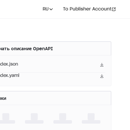
RU
To Publisher Account
чать описание OpenAPI
ndex.json
ndex.yaml
ыки