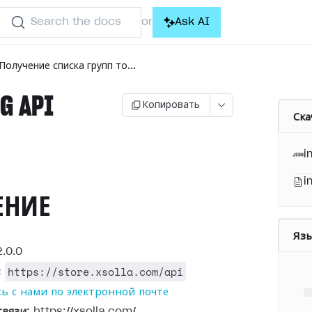
Search the docs
Ask AI
or
Получение списка групп то...
G API
Копировать
Ска
)
i
i
ЕНИЕ
Яз
.0.0
https://store.xsolla.com/api
:
ь с нами по электронной почте
связи:
https://xsolla.com/