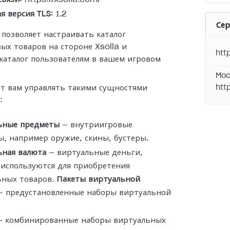
я версия TLS:
1.2
Се
 позволяет настраивать каталог
ых товаров на стороне Xsolla и
htt
каталог пользователям в вашем игровом
Moc
ет вам управлять такими сущностями
htt
:
ьные предметы
— внутриигровые
, например оружие, скины, бустеры.
ьная валюта
— виртуальные деньги,
 используются для приобретения
ьных товаров.
Пакеты виртуальной
 предустановленные наборы виртуальной
 комбинированные наборы виртуальных