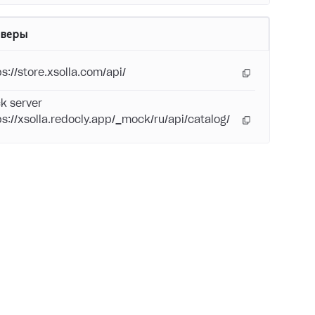
рверы
ps://store.xsolla.com/api/
k server
ps://xsolla.redocly.app/_mock/ru/api/catalog/