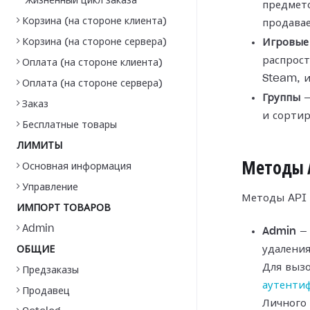
Жизненный цикл заказа
предмет
Корзина (на стороне клиента)
продавае
Корзина (на стороне сервера)
Игровые
распрост
Оплата (на стороне клиента)
Steam, 
Оплата (на стороне сервера)
Группы
—
Заказ
и сортир
Бесплатные товары
ЛИМИТЫ
Методы 
Основная информация
Управление
Методы API 
ИМПОРТ ТОВАРОВ
Admin
Admin
— 
удаления
ОБЩИЕ
Для выз
Предзаказы
аутенти
Продавец
Личного 