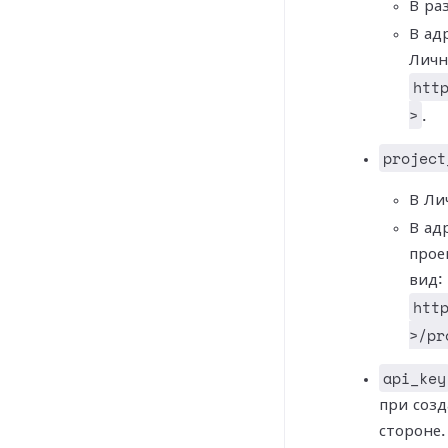
В ра
В ад
Личн
htt
>
.
project
В Ли
В ад
прое
вид:
htt
>/pr
api_key
при созд
стороне.