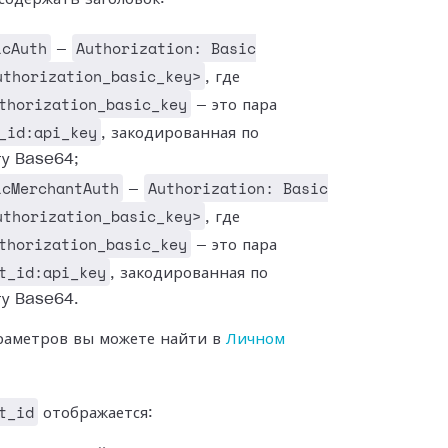
icAuth
Authorization: Basic
—
uthorization_basic_key>
, где
thorization_basic_key
— это пара
_id:api_key
, закодированная по
ту Base64;
icMerchantAuth
Authorization: Basic
—
uthorization_basic_key>
, где
thorization_basic_key
— это пара
t_id:api_key
, закодированная по
ту Base64.
раметров вы можете найти в
Личном
t_id
отображается: