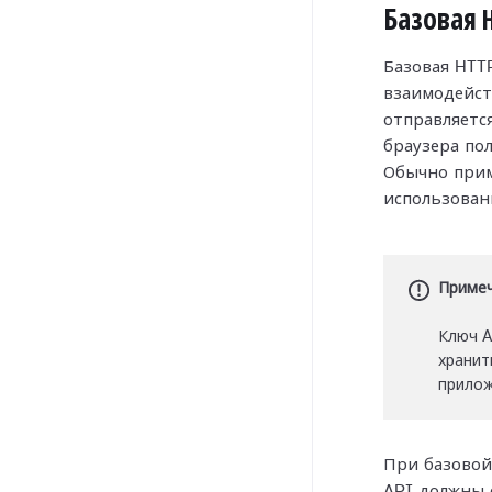
Базовая 
Базовая HTT
взаимодейст
отправляется
браузера по
Обычно прим
использова
Приме
Ключ A
хранит
прилож
При базовой
API должны 