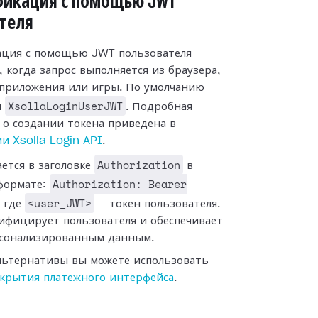
фикация с помощью JWT
теля
ция с помощью JWT пользователя
 когда запрос выполняется из браузера,
приложения или игры. По умолчанию
XsollaLoginUserJWT
я
. Подробная
о создании токена приведена в
и Xsolla Login API
.
Authorization
ается в заголовке
в
Authorization: Bearer
формате:
<user_JWT>
, где
— токен пользователя.
ифицирует пользователя и обеспечивает
рсонализированным данным.
альтернативы вы можете использовать
ткрытия платежного интерфейса
.