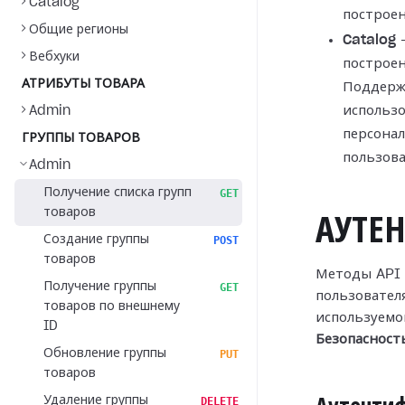
Catalog
построен
Общие регионы
Catalog
—
Вебхуки
построен
АТРИБУТЫ ТОВАРА
Поддерж
использо
Admin
персонал
ГРУППЫ ТОВАРОВ
пользов
Admin
Получение списка групп
GET
товаров
АУТЕ
Создание группы
POST
товаров
Методы API 
Получение группы
GET
пользователя
товаров по внешнему
используемо
ID
Безопасност
Обновление группы
PUT
товаров
Удаление группы
DELETE