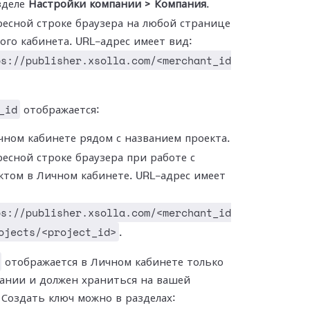
зделе
Настройки компании > Компания
.
ресной строке браузера на любой странице
ого кабинета. URL-адрес имеет вид:
ps://publisher.xsolla.com/<merchant_id
_id
отображается:
чном кабинете рядом с названием проекта.
ресной строке браузера при работе с
ктом в Личном кабинете. URL-адрес имеет
ps://publisher.xsolla.com/<merchant_id
ojects/<project_id>
.
отображается в Личном кабинете только
ании и должен храниться на вашей
 Создать ключ можно в разделах: