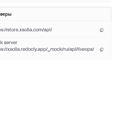
рверы
ps://store.xsolla.com/api/
k server
ps://xsolla.redocly.app/_mock/ru/api/liveops/