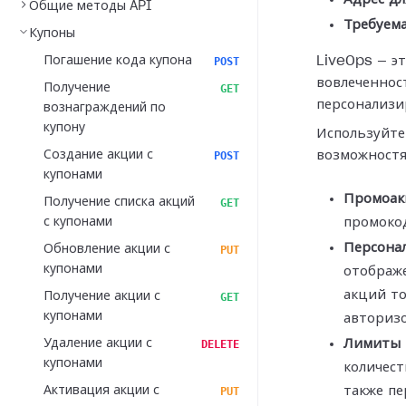
Общие методы API
Требуема
Купоны
Погашение кода купона
LiveOps — э
POST
вовлеченнос
Получение
GET
персонализи
вознаграждений по
купону
Используйте
Создание акции с
возможностя
POST
купонами
Промоак
Получение списка акций
GET
с купонами
промоко
Персона
Обновление акции с
PUT
купонами
отображе
акций то
Получение акции с
GET
купонами
авториз
Удаление акции с
Лимиты 
DELETE
купонами
количест
Активация акции с
также пе
PUT