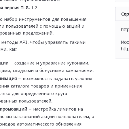
я версия TLS:
1.2
Се
то набор инструментов для повышения
ти пользователей с помощью акций и
htt
рованных предложений.
 методы API, чтобы управлять такими
Moc
ми, как:
htt
ции
— создание и управление купонами,
дами, скидками и бонусными кампаниями.
лизация
— возможность задавать условия
ния каталога товаров и применения
лько для определенного круга
ованных пользователей.
промоакций
— настройка лимитов на
во использований акции пользователем, а
риодов автоматического обновления