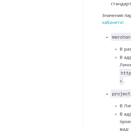
стандар
Значения па
кабинете
:
merchan
В ра
В ад
Личн
htt
>
.
project
В Ли
В ад
прое
вид: