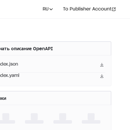
RU
To Publisher Account
чать описание OpenAPI
ndex.json
ndex.yaml
ыки