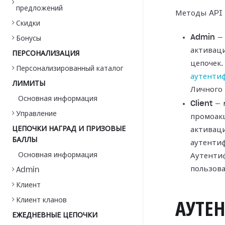
предложений
Методы API 
Скидки
Admin
— 
Бонусы
активац
ПЕРСОНАЛИЗАЦИЯ
цепочек.
Персонализированный каталог
аутенти
ЛИМИТЫ
Личного 
Основная информация
Client
— 
Управление
промоакц
ЦЕПОЧКИ НАГРАД И ПРИЗОВЫЕ
активаци
БАЛЛЫ
аутенти
Основная информация
Аутенти
пользова
Admin
Клиент
Клиент кланов
АУТЕ
ЕЖЕДНЕВНЫЕ ЦЕПОЧКИ