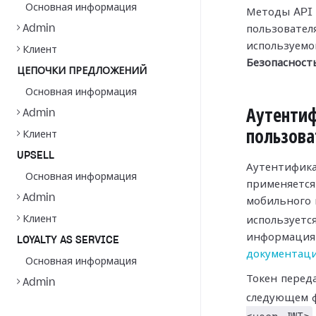
Основная информация
Методы API 
Admin
пользователя
используемо
Клиент
Безопасност
ЦЕПОЧКИ ПРЕДЛОЖЕНИЙ
Основная информация
Аутенти
Admin
пользова
Клиент
UPSELL
Аутентифика
Основная информация
применяется,
Admin
мобильного 
Клиент
используетс
информация 
LOYALTY AS SERVICE
документаци
Основная информация
Токен перед
Admin
следующем 