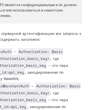
PI является конфиденциальным и не должен
ься или использоваться в клиентских
ениях.
 серверной аутентификации все запросы к
содержать заголовок:
icAuth
Authorization: Basic
—
uthorization_basic_key>
, где
thorization_basic_key
— это пара
_id:api_key
, закодированная по
ту Base64;
icMerchantAuth
Authorization: Basic
—
uthorization_basic_key>
, где
thorization_basic_key
— это пара
t_id:api_key
, закодированная по