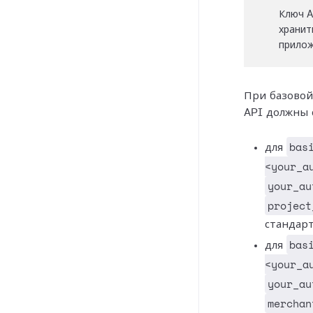
Ключ A
хранит
прилож
При базовой
API должны 
bas
для
<your_a
your_au
project
стандар
bas
для
<your_a
your_au
merchan