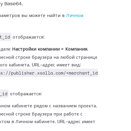
ту Base64.
раметров вы можете найти в
Личном
t_id
отображается:
зделе
Настройки компании > Компания
.
ресной строке браузера на любой странице
ого кабинета. URL-адрес имеет вид:
ps://publisher.xsolla.com/<merchant_id
_id
отображается:
чном кабинете рядом с названием проекта.
ресной строке браузера при работе с
ктом в Личном кабинете. URL-адрес имеет