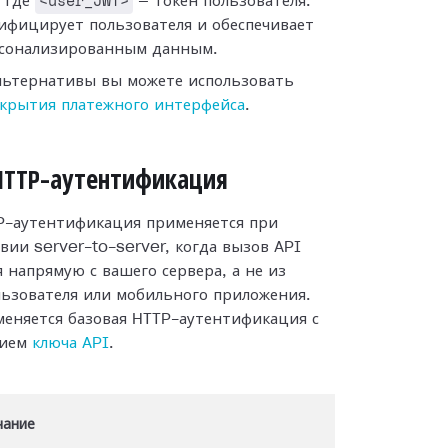
<user_JWT>
, где
— токен пользователя.
ифицирует пользователя и обеспечивает
рсонализированным данным.
альтернативы вы можете использовать
ткрытия платежного интерфейса
.
HTTP-аутентификация
P-аутентификация применяется при
вии server-to-server, когда вызов API
 напрямую с вашего сервера, а не из
льзователя или мобильного приложения.
еняется базовая HTTP-аутентификация с
нием
ключа API
.
чание