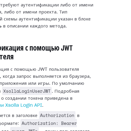
требуют аутентификации либо от имени
, либо от имени проекта. Тип
й схемы аутентификации указан в блоке
ь
в описании каждого метода.
фикация с помощью JWT
теля
ция с помощью JWT пользователя
 когда запрос выполняется из браузера,
приложения или игры. По умолчанию
XsollaLoginUserJWT
я
. Подробная
о создании токена приведена в
и Xsolla Login API
.
Authorization
ается в заголовке
в
Authorization: Bearer
формате: