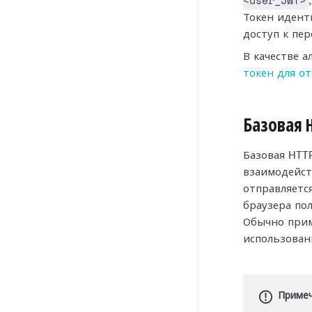
<user_JWT>
Токен идент
доступ к пе
В качестве 
токен для о
Базовая 
Базовая HTT
взаимодейст
отправляется
браузера по
Обычно прим
использова
Приме