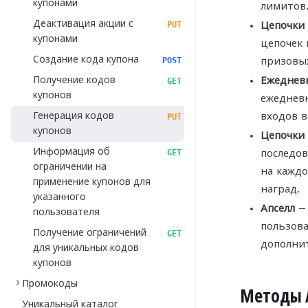
купонами
лимитов
Деактивация акции с
PUT
Цепочки 
купонами
цепочек 
Создание кода купона
POST
призовых
Получение кодов
Ежеднев
GET
купонов
ежеднев
Генерация кодов
входов в
PUT
купонов
Цепочки
Информация об
GET
последо
ограничении на
на кажд
применение купонов для
наград.
указанного
Апселл
— 
пользователя
пользова
Получение ограничений
GET
дополни
для уникальных кодов
купонов
Промокоды
Методы 
Уникальный каталог