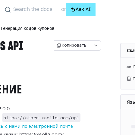
Search the docs
Ask AI
or
Генерация кодов купонов
S API
Копировать
Ска
)
i
i
ЕНИЕ
Яз
.0.0
https://store.xsolla.com/api
:
ь с нами по электронной почте
я связи:
https://xsolla.com/