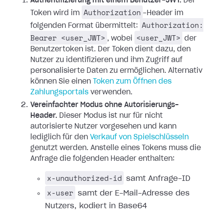
Authentifizierung mit einem Benutzer-JWT.
Der
Authorization
Token wird im
-Header im
Authorization:
folgenden Format übermittelt:
Bearer <user_JWT>
<user_JWT>
, wobei
der
Benutzertoken ist. Der Token dient dazu, den
Nutzer zu identifizieren und ihm Zugriff auf
personalisierte Daten zu ermöglichen.
Alternativ
können Sie einen
Token zum Öffnen des
Zahlungsportals
verwenden.
Vereinfachter Modus ohne Autorisierungs-
Header.
Dieser Modus ist nur für nicht
autorisierte Nutzer vorgesehen und kann
lediglich für den
Verkauf von Spielschlüsseln
genutzt werden. Anstelle eines Tokens muss die
Anfrage die folgenden Header enthalten:
x-unauthorized-id
samt Anfrage-ID
x-user
samt der E-Mail-Adresse des
Nutzers, kodiert in Base64