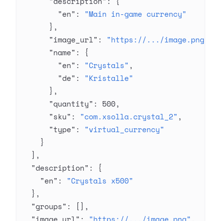
      "description"
: {
        "en"
: 
"Main in-game currency"
      },
      "image_url"
: 
"https://.../image.png"
,
      "name"
: {
        "en"
: 
"Crystals"
,
        "de"
: 
"Kristalle"
      },
      "quantity"
: 
500
,
      "sku"
: 
"com.xsolla.crystal_2"
,
      "type"
: 
"virtual_currency"
    }
  ],
  "description"
: {
    "en"
: 
"Crystals x500"
  },
  "groups"
: [],
  "image_url"
: 
"https://.../image.png"
,