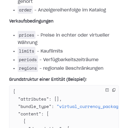
gehört
order
– Anzeigereihenfolge im Katalog
Verkaufsbedingungen
prices
– Preise in echter oder virtueller
Währung
limits
– Kauflimits
periods
– Verfügbarkeitszeiträume
regions
– regionale Beschränkungen
Grundstruktur einer Entität (Beispiel):
{
  "attributes"
: [],
  "bundle_type"
: 
"virtual_currency_package"
,
  "content"
: [
    {