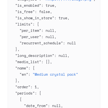
  "is_enabled"
: 
true
,
  "is_free"
: 
false
,
  "is_show_in_store"
: 
true
,
  "limits"
: {
    "per_item"
: 
null
,
    "per_user"
: 
null
,
    "recurrent_schedule"
: 
null
  },
  "long_description"
: 
null
,
  "media_list"
: [],
  "name"
: {
    "en"
: 
"Medium crystal pack"
  },
  "order"
: 
1
,
  "periods"
: [
    {
      "date_from"
: 
null
,