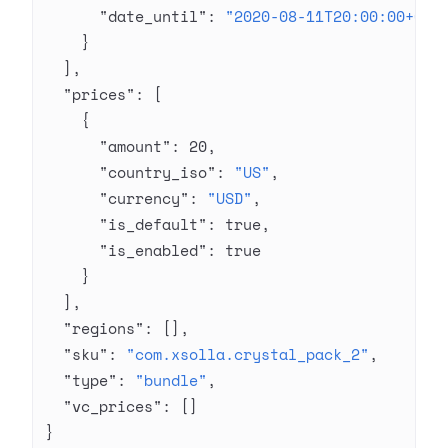
      "date_until"
: 
"2020-08-11T20:00:00+03:
    }
  ],
  "prices"
: [
    {
      "amount"
: 
20
,
      "country_iso"
: 
"US"
,
      "currency"
: 
"USD"
,
      "is_default"
: 
true
,
      "is_enabled"
: 
true
    }
  ],
  "regions"
: [],
  "sku"
: 
"com.xsolla.crystal_pack_2"
,
  "type"
: 
"bundle"
,
  "vc_prices"
: []
}