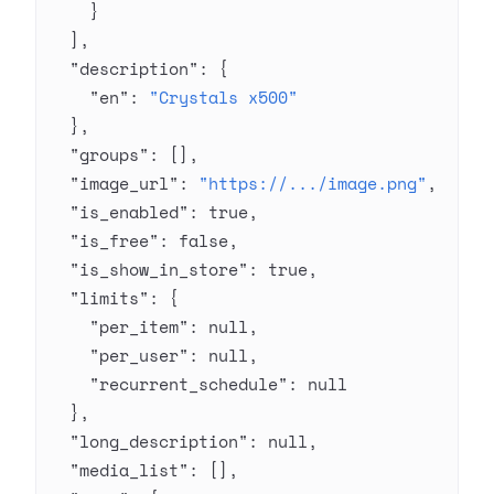
    }
  ],
  "description"
: {
    "en"
: 
"Crystals x500"
  },
  "groups"
: [],
  "image_url"
: 
"https://.../image.png"
,
  "is_enabled"
: 
true
,
  "is_free"
: 
false
,
  "is_show_in_store"
: 
true
,
  "limits"
: {
    "per_item"
: 
null
,
    "per_user"
: 
null
,
    "recurrent_schedule"
: 
null
  },
  "long_description"
: 
null
,
  "media_list"
: [],