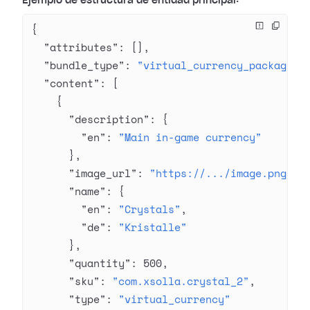
Ejemplo de estructura de entidad principal:
{
  "attributes"
: [],
  "bundle_type"
: 
"virtual_currency_package"
,
  "content"
: [
    {
      "description"
: {
        "en"
: 
"Main in-game currency"
      },
      "image_url"
: 
"https://.../image.png"
,
      "name"
: {
        "en"
: 
"Crystals"
,
        "de"
: 
"Kristalle"
      },
      "quantity"
: 
500
,
      "sku"
: 
"com.xsolla.crystal_2"
,
      "type"
: 
"virtual_currency"