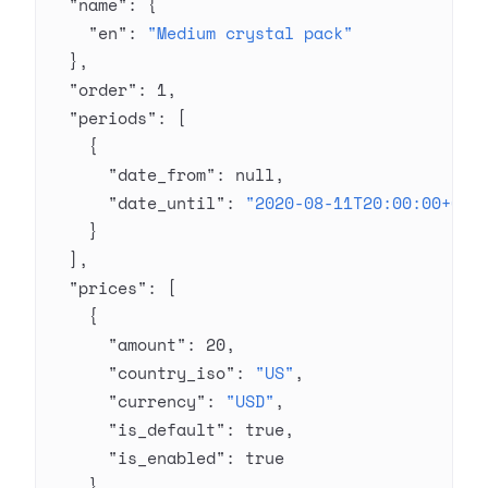
  "name"
: {
    "en"
: 
"Medium crystal pack"
  },
  "order"
: 
1
,
  "periods"
: [
    {
      "date_from"
: 
null
,
      "date_until"
: 
"2020-08-11T20:00:00+03:
    }
  ],
  "prices"
: [
    {
      "amount"
: 
20
,
      "country_iso"
: 
"US"
,
      "currency"
: 
"USD"
,
      "is_default"
: 
true
,
      "is_enabled"
: 
true
    }