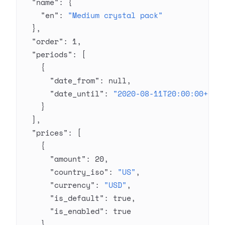
  "name"
: {
    "en"
: 
"Medium crystal pack"
  },
  "order"
: 
1
,
  "periods"
: [
    {
      "date_from"
: 
null
,
      "date_until"
: 
"2020-08-11T20:00:00+03:
    }
  ],
  "prices"
: [
    {
      "amount"
: 
20
,
      "country_iso"
: 
"US"
,
      "currency"
: 
"USD"
,
      "is_default"
: 
true
,
      "is_enabled"
: 
true
    }