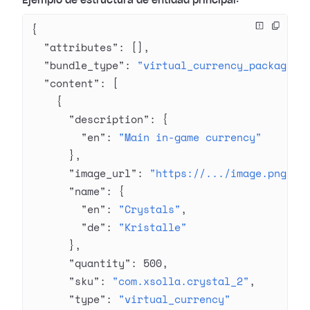
Ejemplo de estructura de entidad principal:
{
  "attributes"
: [],
  "bundle_type"
: 
"virtual_currency_package"
,
  "content"
: [
    {
      "description"
: {
        "en"
: 
"Main in-game currency"
      },
      "image_url"
: 
"https://.../image.png"
,
      "name"
: {
        "en"
: 
"Crystals"
,
        "de"
: 
"Kristalle"
      },
      "quantity"
: 
500
,
      "sku"
: 
"com.xsolla.crystal_2"
,
      "type"
: 
"virtual_currency"