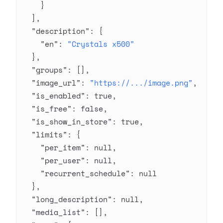
    }
  ],
  "description"
: {
    "en"
: 
"Crystals x500"
  },
  "groups"
: [],
  "image_url"
: 
"https://.../image.png"
,
  "is_enabled"
: 
true
,
  "is_free"
: 
false
,
  "is_show_in_store"
: 
true
,
  "limits"
: {
    "per_item"
: 
null
,
    "per_user"
: 
null
,
    "recurrent_schedule"
: 
null
  },
  "long_description"
: 
null
,
  "media_list"
: [],