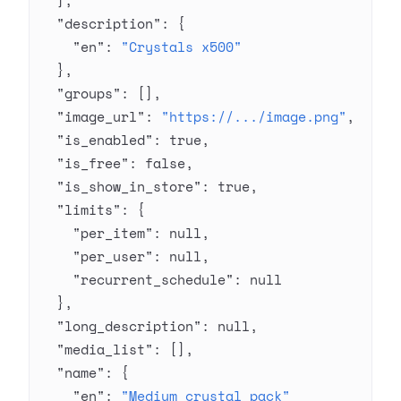
  ],
  "description"
: {
    "en"
: 
"Crystals x500"
  },
  "groups"
: [],
  "image_url"
: 
"https://.../image.png"
,
  "is_enabled"
: 
true
,
  "is_free"
: 
false
,
  "is_show_in_store"
: 
true
,
  "limits"
: {
    "per_item"
: 
null
,
    "per_user"
: 
null
,
    "recurrent_schedule"
: 
null
  },
  "long_description"
: 
null
,
  "media_list"
: [],
  "name"
: {
    "en"
: 
"Medium crystal pack"