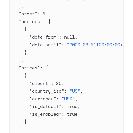
  },
  "order"
: 
1
,
  "periods"
: [
    {
      "date_from"
: 
null
,
      "date_until"
: 
"2020-08-11T20:00:00+03:
    }
  ],
  "prices"
: [
    {
      "amount"
: 
20
,
      "country_iso"
: 
"US"
,
      "currency"
: 
"USD"
,
      "is_default"
: 
true
,
      "is_enabled"
: 
true
    }
  ],