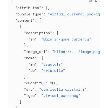
{
  "attributes"
: [],
  "bundle_type"
: 
"virtual_currency_package"
,
  "content"
: [
    {
      "description"
: {
        "en"
: 
"Main in-game currency"
      },
      "image_url"
: 
"https://.../image.png"
,
      "name"
: {
        "en"
: 
"Crystals"
,
        "de"
: 
"Kristalle"
      },
      "quantity"
: 
500
,
      "sku"
: 
"com.xsolla.crystal_2"
,
      "type"
: 
"virtual_currency"
    }