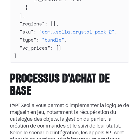
    }
  ],
  "regions"
: [],
  "sku"
: 
"com.xsolla.crystal_pack_2"
,
  "type"
: 
"bundle"
,
  "vc_prices"
: []
}
PROCESSUS D'ACHAT DE
BASE
L'API Xsolla vous permet d'implémenter la logique de
magasin en jeu, notamment la récupération du
catalogue des objets, la gestion du panier, la
création de commandes et le suivi de leur statut.
Selon le scénario d'intégration, les appels API sont