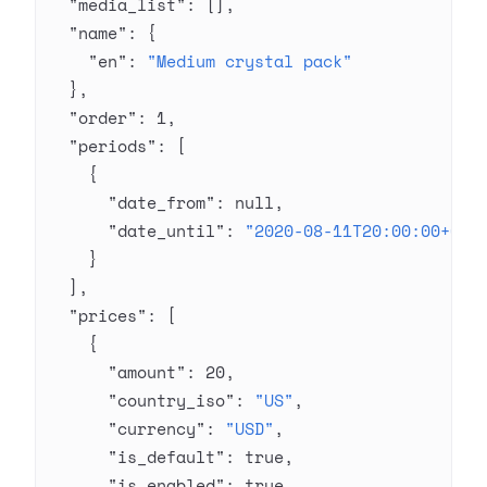
  "media_list"
: [],
  "name"
: {
    "en"
: 
"Medium crystal pack"
  },
  "order"
: 
1
,
  "periods"
: [
    {
      "date_from"
: 
null
,
      "date_until"
: 
"2020-08-11T20:00:00+03:
    }
  ],
  "prices"
: [
    {
      "amount"
: 
20
,
      "country_iso"
: 
"US"
,
      "currency"
: 
"USD"
,
      "is_default"
: 
true
,
      "is_enabled"
: 
true