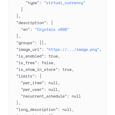
      "type"
: 
"virtual_currency"
    }
  ],
  "description"
: {
    "en"
: 
"Crystals x500"
  },
  "groups"
: [],
  "image_url"
: 
"https://.../image.png"
,
  "is_enabled"
: 
true
,
  "is_free"
: 
false
,
  "is_show_in_store"
: 
true
,
  "limits"
: {
    "per_item"
: 
null
,
    "per_user"
: 
null
,
    "recurrent_schedule"
: 
null
  },
  "long_description"
: 
null
,