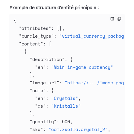
Exemple de structure d'entité principale :
{
  "attributes"
: [],
  "bundle_type"
: 
"virtual_currency_package"
,
  "content"
: [
    {
      "description"
: {
        "en"
: 
"Main in-game currency"
      },
      "image_url"
: 
"https://.../image.png"
,
      "name"
: {
        "en"
: 
"Crystals"
,
        "de"
: 
"Kristalle"
      },
      "quantity"
: 
500
,
      "sku"
: 
"com.xsolla.crystal_2"
,