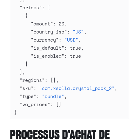
  "prices"
: [
    {
      "amount"
: 
20
,
      "country_iso"
: 
"US"
,
      "currency"
: 
"USD"
,
      "is_default"
: 
true
,
      "is_enabled"
: 
true
    }
  ],
  "regions"
: [],
  "sku"
: 
"com.xsolla.crystal_pack_2"
,
  "type"
: 
"bundle"
,
  "vc_prices"
: []
}
PROCESSUS D'ACHAT DE