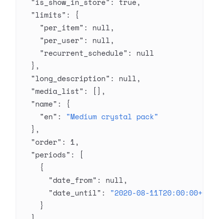
  "is_show_in_store"
: 
true
,
  "limits"
: {
    "per_item"
: 
null
,
    "per_user"
: 
null
,
    "recurrent_schedule"
: 
null
  },
  "long_description"
: 
null
,
  "media_list"
: [],
  "name"
: {
    "en"
: 
"Medium crystal pack"
  },
  "order"
: 
1
,
  "periods"
: [
    {
      "date_from"
: 
null
,
      "date_until"
: 
"2020-08-11T20:00:00+03:
    }
  ],