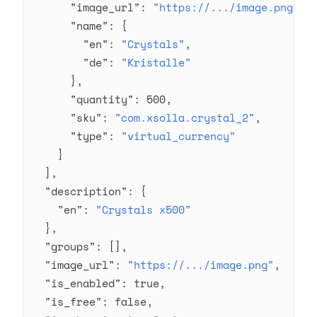
      "image_url"
: 
"https://.../image.png"
,
      "name"
: {
        "en"
: 
"Crystals"
,
        "de"
: 
"Kristalle"
      },
      "quantity"
: 
500
,
      "sku"
: 
"com.xsolla.crystal_2"
,
      "type"
: 
"virtual_currency"
    }
  ],
  "description"
: {
    "en"
: 
"Crystals x500"
  },
  "groups"
: [],
  "image_url"
: 
"https://.../image.png"
,
  "is_enabled"
: 
true
,
  "is_free"
: 
false
,