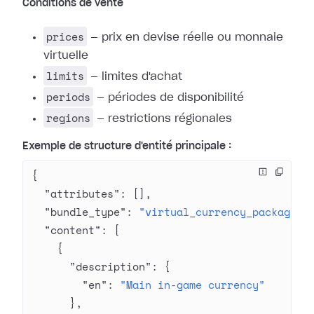
Conditions de vente
prices
— prix en devise réelle ou monnaie
virtuelle
limits
— limites d'achat
periods
— périodes de disponibilité
regions
— restrictions régionales
Exemple de structure d'entité principale :
{
  "attributes"
: [],
  "bundle_type"
: 
"virtual_currency_package"
,
  "content"
: [
    {
      "description"
: {
        "en"
: 
"Main in-game currency"
      },