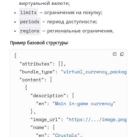
виртуальной валюте;
limits
— ограничения на покупку;
periods
— период доступности;
regions
— региональные ограничения.
Пример базовой структуры:
{
  "attributes"
: [],
  "bundle_type"
: 
"virtual_currency_package"
,
  "content"
: [
    {
      "description"
: {
        "en"
: 
"Main in-game currency"
      },
      "image_url"
: 
"https://.../image.png"
,
      "name"
: {
        "en"
: 
"Crystals"
,