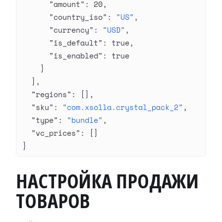
      "amount"
: 
20
,
      "country_iso"
: 
"US"
,
      "currency"
: 
"USD"
,
      "is_default"
: 
true
,
      "is_enabled"
: 
true
    }
  ],
  "regions"
: [],
  "sku"
: 
"com.xsolla.crystal_pack_2"
,
  "type"
: 
"bundle"
,
  "vc_prices"
: []
}
НАСТРОЙКА ПРОДАЖИ
ТОВАРОВ