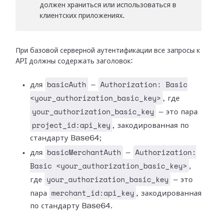
должен храниться или использоваться в
клиентских приложениях.
При базовой серверной аутентификации все запросы к
API должны содержать заголовок:
basicAuth
Authorization: Basic
для
—
<your_authorization_basic_key>
, где
your_authorization_basic_key
— это пара
project_id:api_key
, закодированная по
стандарту Base64;
basicMerchantAuth
Authorization:
для
—
Basic <your_authorization_basic_key>
,
your_authorization_basic_key
где
— это
merchant_id:api_key
пара
, закодированная
по стандарту Base64.