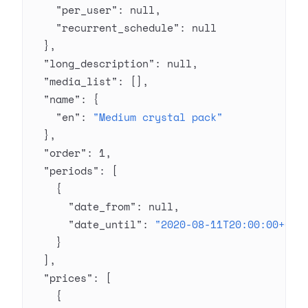
    "per_user"
: 
null
,
    "recurrent_schedule"
: 
null
  },
  "long_description"
: 
null
,
  "media_list"
: [],
  "name"
: {
    "en"
: 
"Medium crystal pack"
  },
  "order"
: 
1
,
  "periods"
: [
    {
      "date_from"
: 
null
,
      "date_until"
: 
"2020-08-11T20:00:00+03:
    }
  ],
  "prices"
: [
    {