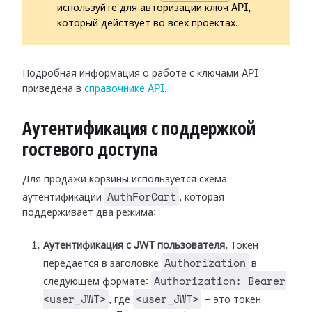
используйте для авторизации ключ API,
который действует во всех проектах.
Подробная информация о работе с ключами API
приведена в
справочнике API
.
Аутентификация с поддержкой
гостевого доступа
Для продажи корзины используется схема
AuthForCart
аутентификации
, которая
поддерживает два режима:
Аутентификация с JWT пользователя.
Токен
Authorization
передается в заголовке
в
Authorization: Bearer
следующем формате:
<user_JWT>
<user_JWT>
, где
— это токен