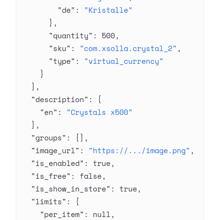
        "de"
: 
"Kristalle"
      },
      "quantity"
: 
500
,
      "sku"
: 
"com.xsolla.crystal_2"
,
      "type"
: 
"virtual_currency"
    }
  ],
  "description"
: {
    "en"
: 
"Crystals x500"
  },
  "groups"
: [],
  "image_url"
: 
"https://.../image.png"
,
  "is_enabled"
: 
true
,
  "is_free"
: 
false
,
  "is_show_in_store"
: 
true
,
  "limits"
: {
    "per_item"
: 
null
,