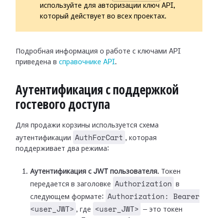
используйте для авторизации ключ API,
который действует во всех проектах.
Подробная информация о работе с ключами API
приведена в
справочнике API
.
Аутентификация с поддержкой
гостевого доступа
Для продажи корзины используется схема
AuthForCart
аутентификации
, которая
поддерживает два режима:
Аутентификация с JWT пользователя.
Токен
Authorization
передается в заголовке
в
Authorization: Bearer
следующем формате:
<user_JWT>
<user_JWT>
, где
— это токен