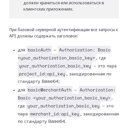
должен храниться или использоваться в
клиентских приложениях.
При базовой серверной аутентификации все запросы к
API должны содержать заголовок:
basicAuth
Authorization: Basic
для
—
<your_authorization_basic_key>
, где
your_authorization_basic_key
— это пара
project_id:api_key
, закодированная по
стандарту Base64;
basicMerchantAuth
Authorization:
для
—
Basic <your_authorization_basic_key>
,
your_authorization_basic_key
где
— это
merchant_id:api_key
пара
, закодированная
по стандарту Base64.