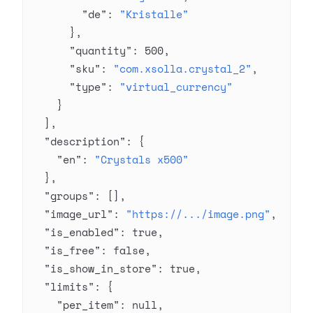
        "de"
: 
"Kristalle"
      },
      "quantity"
: 
500
,
      "sku"
: 
"com.xsolla.crystal_2"
,
      "type"
: 
"virtual_currency"
    }
  ],
  "description"
: {
    "en"
: 
"Crystals x500"
  },
  "groups"
: [],
  "image_url"
: 
"https://.../image.png"
,
  "is_enabled"
: 
true
,
  "is_free"
: 
false
,
  "is_show_in_store"
: 
true
,
  "limits"
: {
    "per_item"
: 
null
,