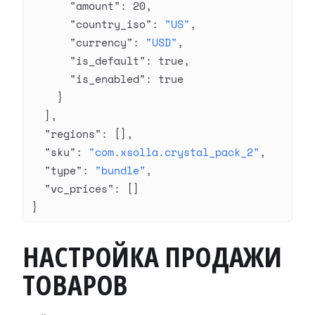
      "amount"
: 
20
,
      "country_iso"
: 
"US"
,
      "currency"
: 
"USD"
,
      "is_default"
: 
true
,
      "is_enabled"
: 
true
    }
  ],
  "regions"
: [],
  "sku"
: 
"com.xsolla.crystal_pack_2"
,
  "type"
: 
"bundle"
,
  "vc_prices"
: []
}
НАСТРОЙКА ПРОДАЖИ
ТОВАРОВ