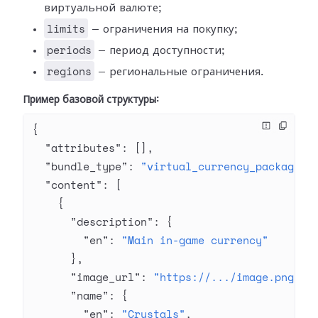
виртуальной валюте;
limits
— ограничения на покупку;
periods
— период доступности;
regions
— региональные ограничения.
Пример базовой структуры:
{
  "attributes"
: [],
  "bundle_type"
: 
"virtual_currency_package"
,
  "content"
: [
    {
      "description"
: {
        "en"
: 
"Main in-game currency"
      },
      "image_url"
: 
"https://.../image.png"
,
      "name"
: {
        "en"
: 
"Crystals"
,