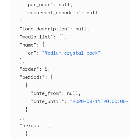
    "per_user"
: 
null
,
    "recurrent_schedule"
: 
null
  },
  "long_description"
: 
null
,
  "media_list"
: [],
  "name"
: {
    "en"
: 
"Medium crystal pack"
  },
  "order"
: 
1
,
  "periods"
: [
    {
      "date_from"
: 
null
,
      "date_until"
: 
"2020-08-11T20:00:00+03:
    }
  ],
  "prices"
: [
    {