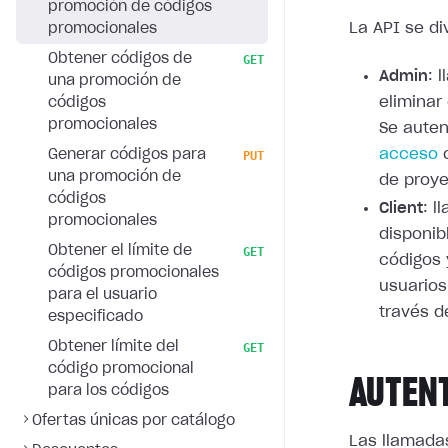
promoción de códigos
La API se di
promocionales
Obtener códigos de
GET
Admin
: 
una promoción de
eliminar
códigos
promocionales
Se auten
acceso
c
Generar códigos para
PUT
una promoción de
de proye
códigos
Client
: 
promocionales
disponib
Obtener el límite de
GET
códigos
códigos promocionales
usuarios
para el usuario
través d
especificado
Obtener límite del
GET
código promocional
AUTEN
para los códigos
Ofertas únicas por catálogo
Las llamada