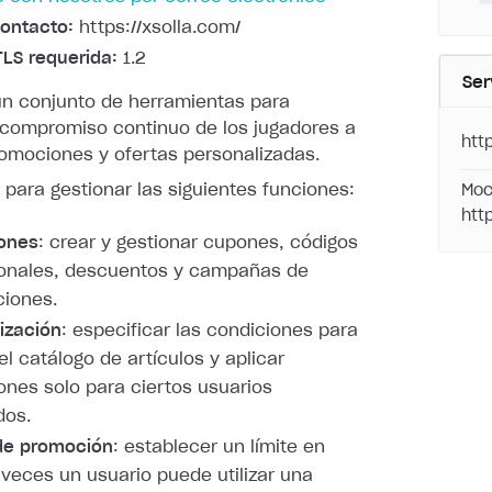
ontacto:
https://xsolla.com/
TLS requerida:
1.2
Ser
un conjunto de herramientas para
l compromiso continuo de los jugadores a
htt
romociones y ofertas personalizadas.
PI para gestionar las siguientes funciones:
Moc
htt
ones
: crear y gestionar cupones, códigos
onales, descuentos y campañas de
ciones.
ización
: especificar las condiciones para
el catálogo de artículos y aplicar
nes solo para ciertos usuarios
dos.
de promoción
: establecer un límite en
veces un usuario puede utilizar una