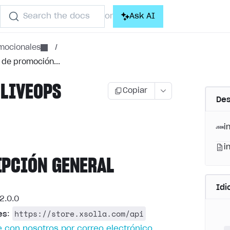
Search the docs
Ask AI
or
mocionales
/
 de promoción...
 LIVEOPS
Copiar
Des
)
i
i
IPCIÓN GENERAL
Id
2.0.0
https://store.xsolla.com/api
es
:
 con nosotros por correo electrónico