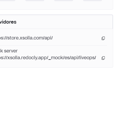
vidores
ps://store.xsolla.com/api/
k server
ps://xsolla.redocly.app/_mock/es/api/liveops/