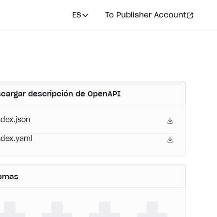
ES
To Publisher Account
cargar descripción de OpenAPI
ndex.json
ndex.yaml
iomas