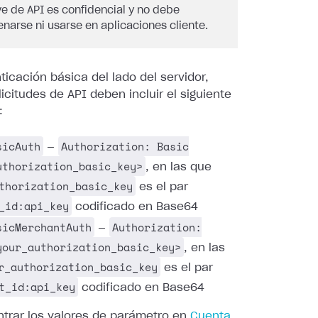
ve de API es confidencial y no debe
narse ni usarse en aplicaciones cliente.
ticación básica del lado del servidor,
licitudes de API deben incluir el siguiente
:
sicAuth
Authorization: Basic
—
uthorization_basic_key>
, en las que
thorization_basic_key
es el par
_id:api_key
codificado en Base64
sicMerchantAuth
Authorization:
—
your_authorization_basic_key>
, en las
r_authorization_basic_key
es el par
t_id:api_key
codificado en Base64
trar los valores de parámetro en
Cuenta