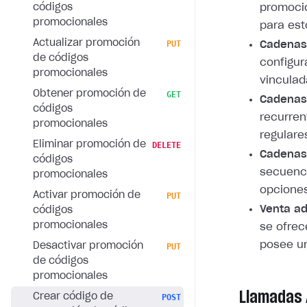
códigos
promoció
promocionales
para est
Actualizar promoción
PUT
Cadenas
de códigos
configu
promocionales
vinculad
Obtener promoción de
GET
Cadenas 
códigos
recurren
promocionales
regulare
Eliminar promoción de
DELETE
Cadenas
códigos
secuenci
promocionales
opciones
Activar promoción de
PUT
Venta ad
códigos
promocionales
se ofrec
posee un
Desactivar promoción
PUT
de códigos
promocionales
Llamadas 
Crear código de
POST