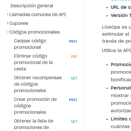
Descripción general
URL de c
Llamadas comunes de API
Versión 
Cupones
LiveOps es 
Códigos promocionales
estimular e
Canjear código
través de p
POST
promocional
Utilice la A
Eliminar código
PUT
promocional de la
Promoci
cesta
promoci
Obtener recompensas
GET
bonifica
de códigos
Personal
promocionales
mostrar 
Crear promoción de
POST
promocio
códigos
autoriza
promocionales
Límites 
Obtener la lista de
GET
cuántas 
promociones de