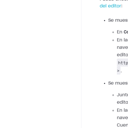
del editor
:
Se mues
En
C
En l
nave
edito
htt
>
.
Se mues
Junt
edito
En l
nave
Cuent