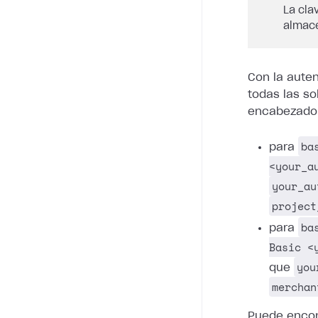
La cla
almace
Con la auten
todas las so
encabezado
ba
para
<your_a
your_au
project
ba
para
Basic <
you
que
merchan
Puede encon