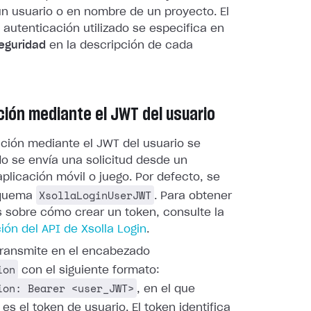
n usuario o en nombre de un proyecto. El
autenticación utilizado se especifica en
eguridad
en la descripción de cada
ción mediante el JWT del usuario
ación mediante el JWT del usuario se
do se envía una solicitud desde un
plicación móvil o juego. Por defecto, se
XsollaLoginUserJWT
squema
. Para obtener
s sobre cómo crear un token, consulte la
ón del API de Xsolla Login
.
 transmite en el encabezado
ion
con el siguiente formato:
ion: Bearer <user_JWT>
, en el que
es el token de usuario. El token identifica