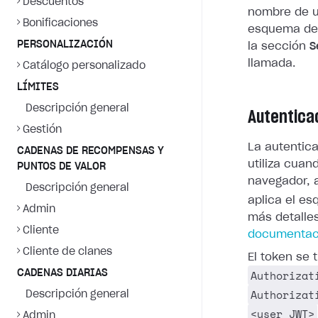
Descuentos
nombre de u
Bonificaciones
esquema de 
PERSONALIZACIÓN
la sección
S
llamada.
Catálogo personalizado
LÍMITES
Descripción general
Autentica
Gestión
La autentic
CADENAS DE RECOMPENSAS Y
utiliza cuan
PUNTOS DE VALOR
navegador, a
Descripción general
aplica el e
Admin
más detalle
Cliente
documentaci
Cliente de clanes
El token se
Authorizat
CADENAS DIARIAS
Authorizat
Descripción general
<user_JWT>
Admin