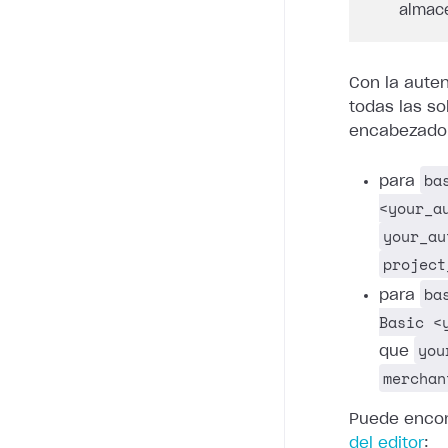
almace
Con la auten
todas las so
encabezado
ba
para
<your_a
your_au
project
ba
para
Basic <
you
que
merchan
Puede encon
del editor
: