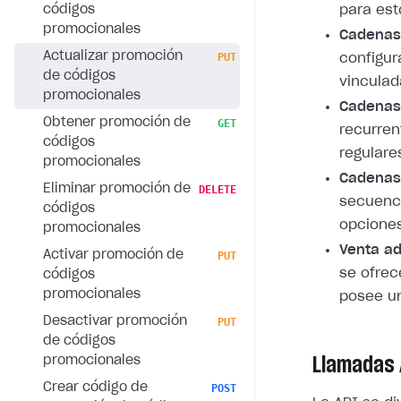
códigos
para est
promocionales
Cadenas
Actualizar promoción
PUT
configu
de códigos
vinculad
promocionales
Cadenas 
Obtener promoción de
GET
recurren
códigos
regulare
promocionales
Cadenas
Eliminar promoción de
DELETE
secuenci
códigos
opciones
promocionales
Venta ad
Activar promoción de
PUT
se ofrec
códigos
promocionales
posee un
Desactivar promoción
PUT
de códigos
Llamadas 
promocionales
Crear código de
POST