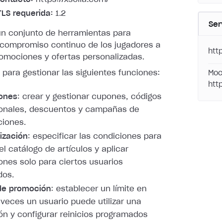
TLS requerida:
1.2
Ser
un conjunto de herramientas para
l compromiso continuo de los jugadores a
htt
romociones y ofertas personalizadas.
PI para gestionar las siguientes funciones:
Moc
htt
ones
: crear y gestionar cupones, códigos
onales, descuentos y campañas de
ciones.
ización
: especificar las condiciones para
el catálogo de artículos y aplicar
nes solo para ciertos usuarios
dos.
de promoción
: establecer un límite en
veces un usuario puede utilizar una
n y configurar reinicios programados