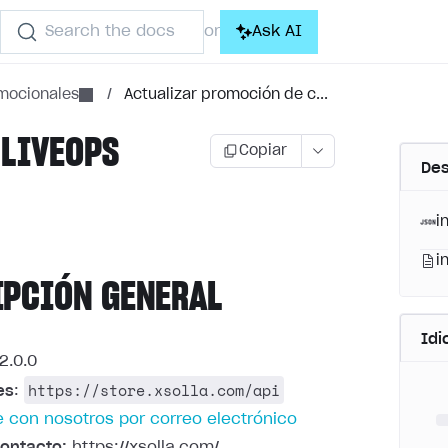
Search the docs
Ask AI
or
mocionales
/
Actualizar promoción de c...
 LIVEOPS
Copiar
Des
)
i
i
IPCIÓN GENERAL
Id
2.0.0
https://store.xsolla.com/api
es
:
 con nosotros por correo electrónico
ontacto:
https://xsolla.com/