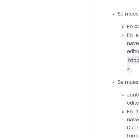
Se mues
En
C
En l
nave
edito
htt
>
.
Se mues
Junt
edito
En l
nave
Cuent
form