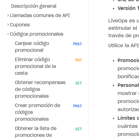
Descripción general
Versión 
Llamadas comunes de API
LiveOps es 
Cupones
estimular e
Códigos promocionales
través de p
Canjear código
POST
Utilice la A
promocional
Eliminar código
PUT
Promoci
promocional de la
promoci
cesta
bonifica
Obtener recompensas
GET
Personal
de códigos
mostrar 
promocionales
promocio
Crear promoción de
POST
autoriza
códigos
Límites 
promocionales
cuántas 
Obtener la lista de
GET
promoció
promociones de