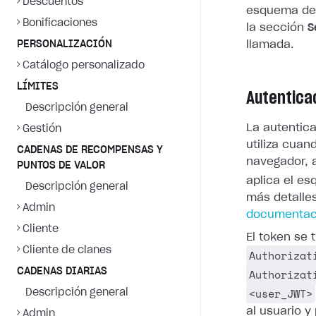
Descuentos
esquema de 
Bonificaciones
la sección
S
PERSONALIZACIÓN
llamada.
Catálogo personalizado
LÍMITES
Autentica
Descripción general
La autentic
Gestión
utiliza cuan
CADENAS DE RECOMPENSAS Y
navegador, a
PUNTOS DE VALOR
aplica el e
Descripción general
más detalle
Admin
documentaci
Cliente
El token se
Cliente de clanes
Authorizat
CADENAS DIARIAS
Authorizat
<user_JWT>
Descripción general
al usuario 
Admin