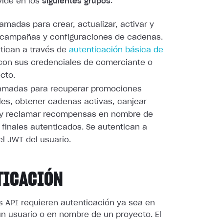
vide en los
siguientes grupos
:
llamadas para crear, actualizar, activar y
 campañas y configuraciones de cadenas.
tican a través de
autenticación básica de
on sus credenciales de comerciante o
cto.
llamadas para recuperar promociones
les, obtener cadenas activas, canjear
 y reclamar recompensas en nombre de
 finales autenticados. Se autentican a
el JWT del usuario.
TICACIÓN
s API requieren autenticación ya sea en
n usuario o en nombre de un proyecto. El