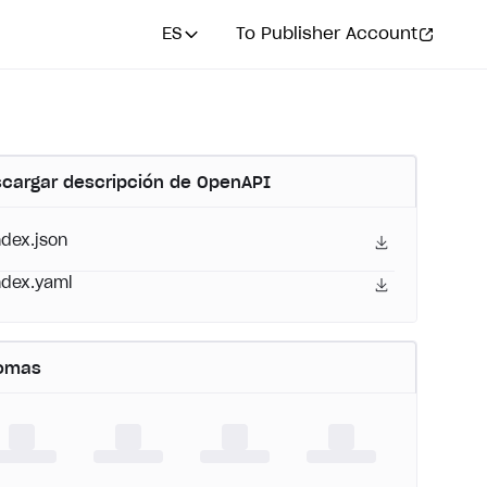
ES
To Publisher Account
cargar descripción de OpenAPI
ndex.json
ndex.yaml
iomas