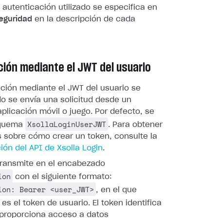
autenticación utilizado se especifica en
eguridad
en la descripción de cada
ción mediante el JWT del usuario
ación mediante el JWT del usuario se
do se envía una solicitud desde un
plicación móvil o juego. Por defecto, se
XsollaLoginUserJWT
squema
. Para obtener
s sobre cómo crear un token, consulte la
ón del API de Xsolla Login
.
 transmite en el encabezado
ion
con el siguiente formato:
ion: Bearer <user_JWT>
, en el que
es el token de usuario. El token identifica
y proporciona acceso a datos