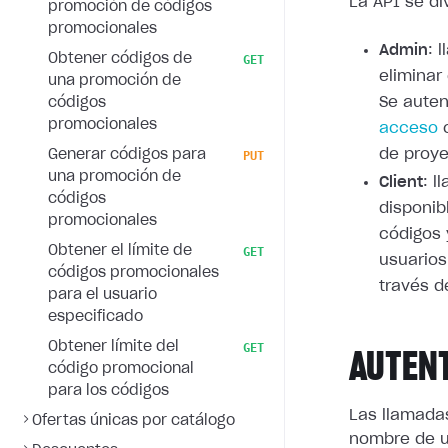
La API se di
promoción de códigos
promocionales
Admin
: 
Obtener códigos de
GET
eliminar
una promoción de
Se auten
códigos
promocionales
acceso
c
de proye
Generar códigos para
PUT
una promoción de
Client
: 
códigos
disponib
promocionales
códigos
Obtener el límite de
GET
usuarios
códigos promocionales
través d
para el usuario
especificado
Obtener límite del
GET
AUTEN
código promocional
para los códigos
Las llamada
Ofertas únicas por catálogo
nombre de u