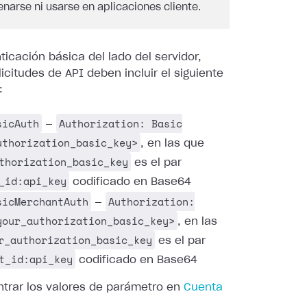
narse ni usarse en aplicaciones cliente.
ticación básica del lado del servidor,
licitudes de API deben incluir el siguiente
:
sicAuth
Authorization: Basic
—
uthorization_basic_key>
, en las que
thorization_basic_key
es el par
_id:api_key
codificado en Base64
sicMerchantAuth
Authorization:
—
your_authorization_basic_key>
, en las
r_authorization_basic_key
es el par
t_id:api_key
codificado en Base64
trar los valores de parámetro en
Cuenta