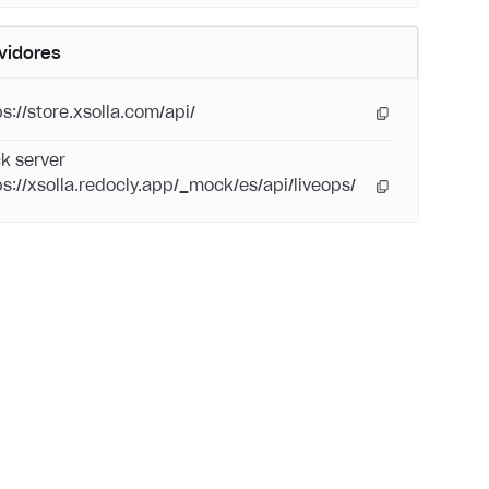
vidores
ps://store.xsolla.com/api/
k server
ps://xsolla.redocly.app/_mock/es/api/liveops/