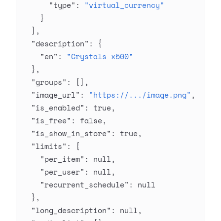
      "type"
: 
"virtual_currency"
    }
  ],
  "description"
: {
    "en"
: 
"Crystals x500"
  },
  "groups"
: [],
  "image_url"
: 
"https://.../image.png"
,
  "is_enabled"
: 
true
,
  "is_free"
: 
false
,
  "is_show_in_store"
: 
true
,
  "limits"
: {
    "per_item"
: 
null
,
    "per_user"
: 
null
,
    "recurrent_schedule"
: 
null
  },
  "long_description"
: 
null
,