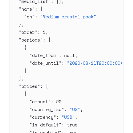
  "media_list"
: [],
  "name"
: {
    "en"
: 
"Medium crystal pack"
  },
  "order"
: 
1
,
  "periods"
: [
    {
      "date_from"
: 
null
,
      "date_until"
: 
"2020-08-11T20:00:00+03:
    }
  ],
  "prices"
: [
    {
      "amount"
: 
20
,
      "country_iso"
: 
"US"
,
      "currency"
: 
"USD"
,
      "is_default"
: 
true
,
      "is_enabled"
: 
true