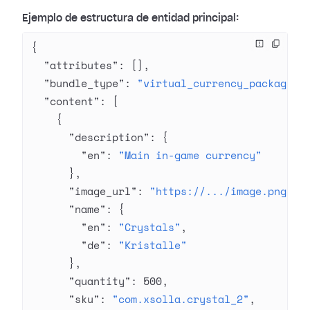
Ejemplo de estructura de entidad principal:
{
  "attributes"
: [],
  "bundle_type"
: 
"virtual_currency_package"
,
  "content"
: [
    {
      "description"
: {
        "en"
: 
"Main in-game currency"
      },
      "image_url"
: 
"https://.../image.png"
,
      "name"
: {
        "en"
: 
"Crystals"
,
        "de"
: 
"Kristalle"
      },
      "quantity"
: 
500
,
      "sku"
: 
"com.xsolla.crystal_2"
,