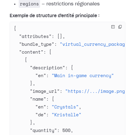
regions
— restrictions régionales
Exemple de structure d'entité principale :
{
  "attributes"
: [],
  "bundle_type"
: 
"virtual_currency_package"
,
  "content"
: [
    {
      "description"
: {
        "en"
: 
"Main in-game currency"
      },
      "image_url"
: 
"https://.../image.png"
,
      "name"
: {
        "en"
: 
"Crystals"
,
        "de"
: 
"Kristalle"
      },
      "quantity"
: 
500
,