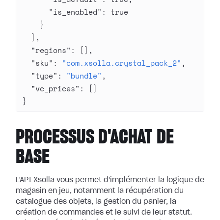
      "is_enabled"
: 
true
    }
  ],
  "regions"
: [],
  "sku"
: 
"com.xsolla.crystal_pack_2"
,
  "type"
: 
"bundle"
,
  "vc_prices"
: []
}
PROCESSUS D'ACHAT DE
BASE
L'API Xsolla vous permet d'implémenter la logique de
magasin en jeu, notamment la récupération du
catalogue des objets, la gestion du panier, la
création de commandes et le suivi de leur statut.