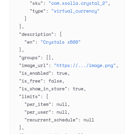
      "sku"
: 
"com.xsolla.crystal_2"
,
      "type"
: 
"virtual_currency"
    }
  ],
  "description"
: {
    "en"
: 
"Crystals x500"
  },
  "groups"
: [],
  "image_url"
: 
"https://.../image.png"
,
  "is_enabled"
: 
true
,
  "is_free"
: 
false
,
  "is_show_in_store"
: 
true
,
  "limits"
: {
    "per_item"
: 
null
,
    "per_user"
: 
null
,
    "recurrent_schedule"
: 
null
  },