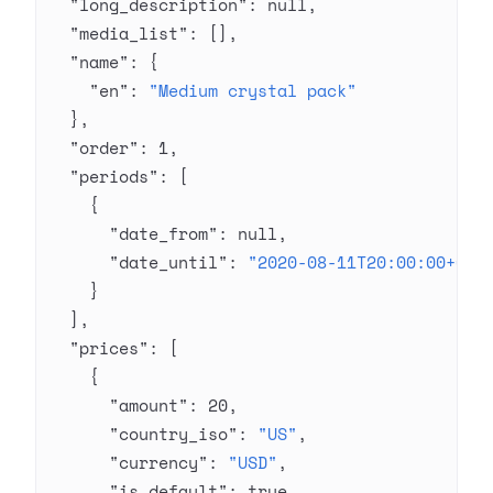
  "long_description"
: 
null
,
  "media_list"
: [],
  "name"
: {
    "en"
: 
"Medium crystal pack"
  },
  "order"
: 
1
,
  "periods"
: [
    {
      "date_from"
: 
null
,
      "date_until"
: 
"2020-08-11T20:00:00+03:
    }
  ],
  "prices"
: [
    {
      "amount"
: 
20
,
      "country_iso"
: 
"US"
,
      "currency"
: 
"USD"
,
      "is_default"
: 
true
,