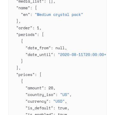
  "media_list"
: [],
  "name"
: {
    "en"
: 
"Medium crystal pack"
  },
  "order"
: 
1
,
  "periods"
: [
    {
      "date_from"
: 
null
,
      "date_until"
: 
"2020-08-11T20:00:00+03:
    }
  ],
  "prices"
: [
    {
      "amount"
: 
20
,
      "country_iso"
: 
"US"
,
      "currency"
: 
"USD"
,
      "is_default"
: 
true
,
      "is_enabled"
: 
true