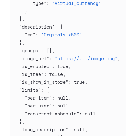
      "type"
: 
"virtual_currency"
    }
  ],
  "description"
: {
    "en"
: 
"Crystals x500"
  },
  "groups"
: [],
  "image_url"
: 
"https://.../image.png"
,
  "is_enabled"
: 
true
,
  "is_free"
: 
false
,
  "is_show_in_store"
: 
true
,
  "limits"
: {
    "per_item"
: 
null
,
    "per_user"
: 
null
,
    "recurrent_schedule"
: 
null
  },
  "long_description"
: 
null
,