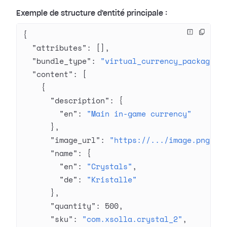
Exemple de structure d'entité principale :
{
  "attributes"
: [],
  "bundle_type"
: 
"virtual_currency_package"
,
  "content"
: [
    {
      "description"
: {
        "en"
: 
"Main in-game currency"
      },
      "image_url"
: 
"https://.../image.png"
,
      "name"
: {
        "en"
: 
"Crystals"
,
        "de"
: 
"Kristalle"
      },
      "quantity"
: 
500
,
      "sku"
: 
"com.xsolla.crystal_2"
,