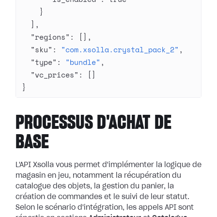
    }
  ],
  "regions"
: [],
  "sku"
: 
"com.xsolla.crystal_pack_2"
,
  "type"
: 
"bundle"
,
  "vc_prices"
: []
}
PROCESSUS D'ACHAT DE
BASE
L'API Xsolla vous permet d'implémenter la logique de
magasin en jeu, notamment la récupération du
catalogue des objets, la gestion du panier, la
création de commandes et le suivi de leur statut.
Selon le scénario d'intégration, les appels API sont