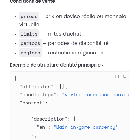
Conditions de vente
prices
— prix en devise réelle ou monnaie
virtuelle
limits
— limites d'achat
periods
— périodes de disponibilité
regions
— restrictions régionales
Exemple de structure d'entité principale :
{
  "attributes"
: [],
  "bundle_type"
: 
"virtual_currency_package"
,
  "content"
: [
    {
      "description"
: {
        "en"
: 
"Main in-game currency"
      },