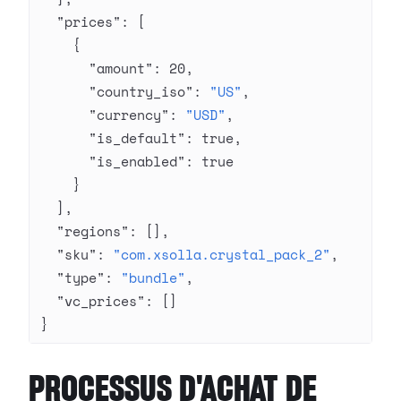
  "prices"
: [
    {
      "amount"
: 
20
,
      "country_iso"
: 
"US"
,
      "currency"
: 
"USD"
,
      "is_default"
: 
true
,
      "is_enabled"
: 
true
    }
  ],
  "regions"
: [],
  "sku"
: 
"com.xsolla.crystal_pack_2"
,
  "type"
: 
"bundle"
,
  "vc_prices"
: []
}
PROCESSUS D'ACHAT DE