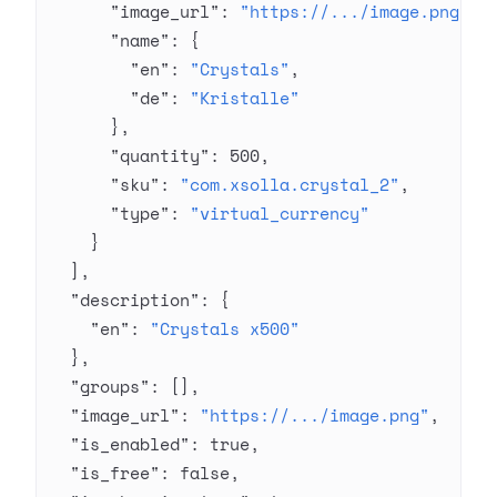
      "image_url"
: 
"https://.../image.png"
,
      "name"
: {
        "en"
: 
"Crystals"
,
        "de"
: 
"Kristalle"
      },
      "quantity"
: 
500
,
      "sku"
: 
"com.xsolla.crystal_2"
,
      "type"
: 
"virtual_currency"
    }
  ],
  "description"
: {
    "en"
: 
"Crystals x500"
  },
  "groups"
: [],
  "image_url"
: 
"https://.../image.png"
,
  "is_enabled"
: 
true
,
  "is_free"
: 
false
,