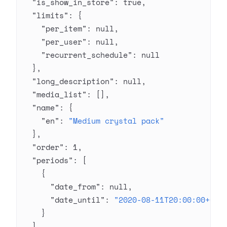
  "is_show_in_store"
: 
true
,
  "limits"
: {
    "per_item"
: 
null
,
    "per_user"
: 
null
,
    "recurrent_schedule"
: 
null
  },
  "long_description"
: 
null
,
  "media_list"
: [],
  "name"
: {
    "en"
: 
"Medium crystal pack"
  },
  "order"
: 
1
,
  "periods"
: [
    {
      "date_from"
: 
null
,
      "date_until"
: 
"2020-08-11T20:00:00+03:
    }
  ],