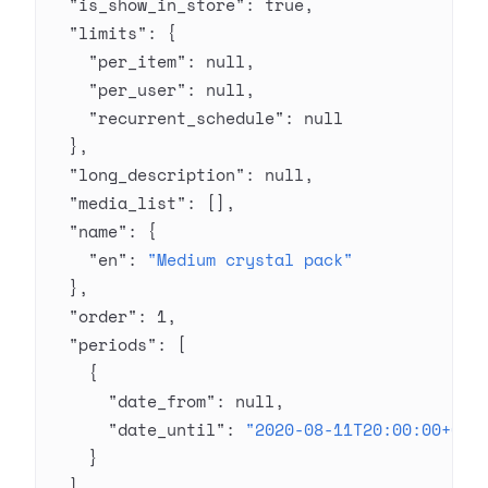
  "is_show_in_store"
: 
true
,
  "limits"
: {
    "per_item"
: 
null
,
    "per_user"
: 
null
,
    "recurrent_schedule"
: 
null
  },
  "long_description"
: 
null
,
  "media_list"
: [],
  "name"
: {
    "en"
: 
"Medium crystal pack"
  },
  "order"
: 
1
,
  "periods"
: [
    {
      "date_from"
: 
null
,
      "date_until"
: 
"2020-08-11T20:00:00+03:
    }
  ],