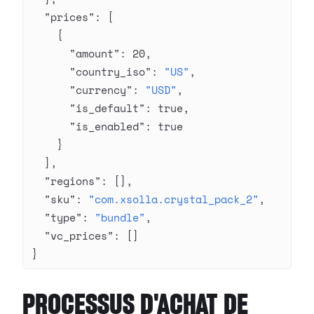
  "prices"
: [
    {
      "amount"
: 
20
,
      "country_iso"
: 
"US"
,
      "currency"
: 
"USD"
,
      "is_default"
: 
true
,
      "is_enabled"
: 
true
    }
  ],
  "regions"
: [],
  "sku"
: 
"com.xsolla.crystal_pack_2"
,
  "type"
: 
"bundle"
,
  "vc_prices"
: []
}
PROCESSUS D'ACHAT DE