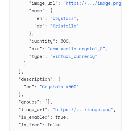
      "image_url"
: 
"https://.../image.png"
,
      "name"
: {
        "en"
: 
"Crystals"
,
        "de"
: 
"Kristalle"
      },
      "quantity"
: 
500
,
      "sku"
: 
"com.xsolla.crystal_2"
,
      "type"
: 
"virtual_currency"
    }
  ],
  "description"
: {
    "en"
: 
"Crystals x500"
  },
  "groups"
: [],
  "image_url"
: 
"https://.../image.png"
,
  "is_enabled"
: 
true
,
  "is_free"
: 
false
,