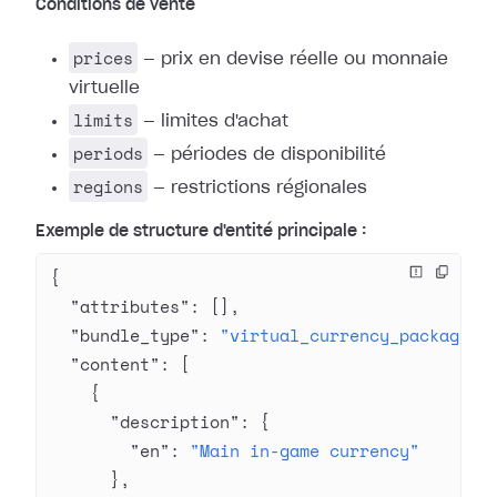
Conditions de vente
prices
— prix en devise réelle ou monnaie
virtuelle
limits
— limites d'achat
periods
— périodes de disponibilité
regions
— restrictions régionales
Exemple de structure d'entité principale :
{
  "attributes"
: [],
  "bundle_type"
: 
"virtual_currency_package"
,
  "content"
: [
    {
      "description"
: {
        "en"
: 
"Main in-game currency"
      },