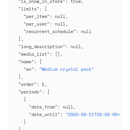
  "is_show_in_store"
: 
true
,
  "limits"
: {
    "per_item"
: 
null
,
    "per_user"
: 
null
,
    "recurrent_schedule"
: 
null
  },
  "long_description"
: 
null
,
  "media_list"
: [],
  "name"
: {
    "en"
: 
"Medium crystal pack"
  },
  "order"
: 
1
,
  "periods"
: [
    {
      "date_from"
: 
null
,
      "date_until"
: 
"2020-08-11T20:00:00+03:
    }
  ],