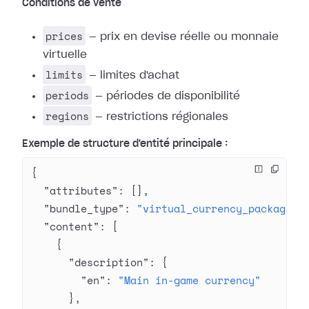
Conditions de vente
prices
— prix en devise réelle ou monnaie
virtuelle
limits
— limites d'achat
periods
— périodes de disponibilité
regions
— restrictions régionales
Exemple de structure d'entité principale :
{
  "attributes"
: [],
  "bundle_type"
: 
"virtual_currency_package"
,
  "content"
: [
    {
      "description"
: {
        "en"
: 
"Main in-game currency"
      },