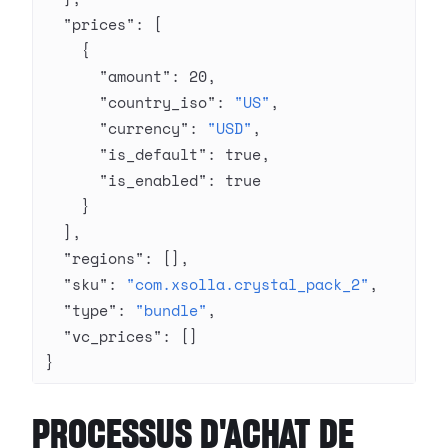
  "prices"
: [
    {
      "amount"
: 
20
,
      "country_iso"
: 
"US"
,
      "currency"
: 
"USD"
,
      "is_default"
: 
true
,
      "is_enabled"
: 
true
    }
  ],
  "regions"
: [],
  "sku"
: 
"com.xsolla.crystal_pack_2"
,
  "type"
: 
"bundle"
,
  "vc_prices"
: []
}
PROCESSUS D'ACHAT DE