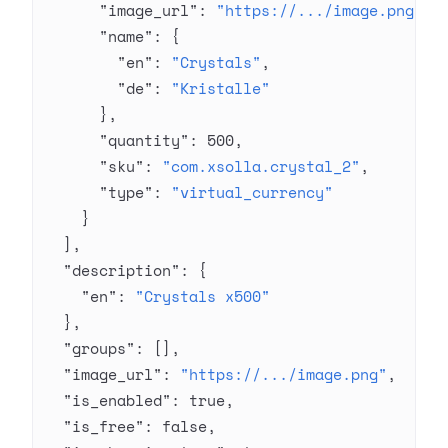
      "image_url"
: 
"https://.../image.png"
,
      "name"
: {
        "en"
: 
"Crystals"
,
        "de"
: 
"Kristalle"
      },
      "quantity"
: 
500
,
      "sku"
: 
"com.xsolla.crystal_2"
,
      "type"
: 
"virtual_currency"
    }
  ],
  "description"
: {
    "en"
: 
"Crystals x500"
  },
  "groups"
: [],
  "image_url"
: 
"https://.../image.png"
,
  "is_enabled"
: 
true
,
  "is_free"
: 
false
,