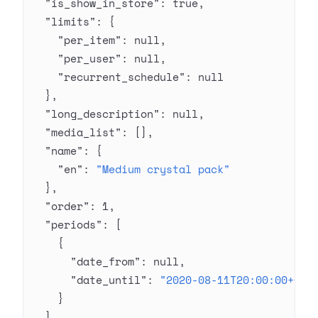
  "is_show_in_store"
: 
true
,
  "limits"
: {
    "per_item"
: 
null
,
    "per_user"
: 
null
,
    "recurrent_schedule"
: 
null
  },
  "long_description"
: 
null
,
  "media_list"
: [],
  "name"
: {
    "en"
: 
"Medium crystal pack"
  },
  "order"
: 
1
,
  "periods"
: [
    {
      "date_from"
: 
null
,
      "date_until"
: 
"2020-08-11T20:00:00+03:
    }
  ],