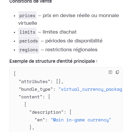
Conditions de vente
prices
— prix en devise réelle ou monnaie
virtuelle
limits
— limites d'achat
periods
— périodes de disponibilité
regions
— restrictions régionales
Exemple de structure d'entité principale :
{
  "attributes"
: [],
  "bundle_type"
: 
"virtual_currency_package"
,
  "content"
: [
    {
      "description"
: {
        "en"
: 
"Main in-game currency"
      },