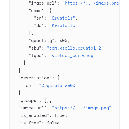
      "image_url"
: 
"https://.../image.png"
,
      "name"
: {
        "en"
: 
"Crystals"
,
        "de"
: 
"Kristalle"
      },
      "quantity"
: 
500
,
      "sku"
: 
"com.xsolla.crystal_2"
,
      "type"
: 
"virtual_currency"
    }
  ],
  "description"
: {
    "en"
: 
"Crystals x500"
  },
  "groups"
: [],
  "image_url"
: 
"https://.../image.png"
,
  "is_enabled"
: 
true
,
  "is_free"
: 
false
,