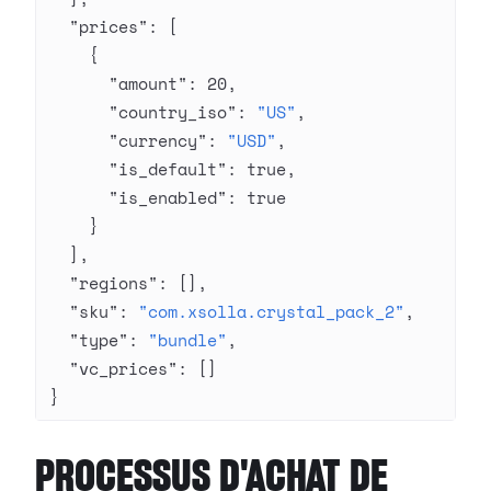
  "prices"
: [
    {
      "amount"
: 
20
,
      "country_iso"
: 
"US"
,
      "currency"
: 
"USD"
,
      "is_default"
: 
true
,
      "is_enabled"
: 
true
    }
  ],
  "regions"
: [],
  "sku"
: 
"com.xsolla.crystal_pack_2"
,
  "type"
: 
"bundle"
,
  "vc_prices"
: []
}
PROCESSUS D'ACHAT DE