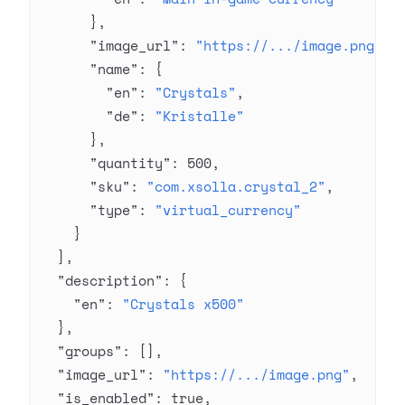
      },
      "image_url"
: 
"https://.../image.png"
,
      "name"
: {
        "en"
: 
"Crystals"
,
        "de"
: 
"Kristalle"
      },
      "quantity"
: 
500
,
      "sku"
: 
"com.xsolla.crystal_2"
,
      "type"
: 
"virtual_currency"
    }
  ],
  "description"
: {
    "en"
: 
"Crystals x500"
  },
  "groups"
: [],
  "image_url"
: 
"https://.../image.png"
,
  "is_enabled"
: 
true
,