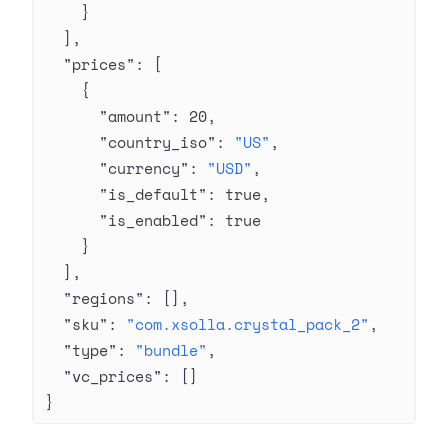
    }
  ],
  "prices"
: [
    {
      "amount"
: 
20
,
      "country_iso"
: 
"US"
,
      "currency"
: 
"USD"
,
      "is_default"
: 
true
,
      "is_enabled"
: 
true
    }
  ],
  "regions"
: [],
  "sku"
: 
"com.xsolla.crystal_pack_2"
,
  "type"
: 
"bundle"
,
  "vc_prices"
: []
}