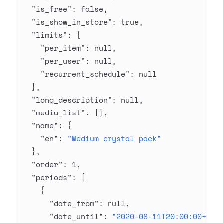
  "is_free"
: 
false
,
  "is_show_in_store"
: 
true
,
  "limits"
: {
    "per_item"
: 
null
,
    "per_user"
: 
null
,
    "recurrent_schedule"
: 
null
  },
  "long_description"
: 
null
,
  "media_list"
: [],
  "name"
: {
    "en"
: 
"Medium crystal pack"
  },
  "order"
: 
1
,
  "periods"
: [
    {
      "date_from"
: 
null
,
      "date_until"
: 
"2020-08-11T20:00:00+03: