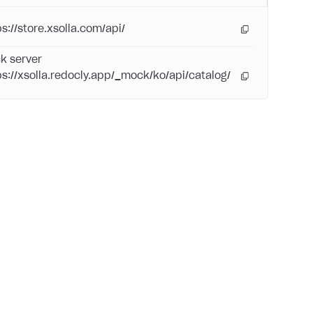
ps://store.xsolla.com/api/
k server
ps://xsolla.redocly.app/_mock/ko/api/catalog/