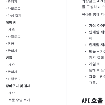
카탈로그 API
관리자
를 구성하고 
카탈로그
API를 통해 
가상 결제
게임 키
가상 아이
개요
인게임 재
카탈로그
폐.
권한
인게임 재
관리자
번들
- 가
키의 결합
번들
게임 키
-
개요
통해 배포되
관리자
그룹
- 카
카탈로그
그룹.
장바구니 및 결제
개요
API 호출
주문 수명 주기