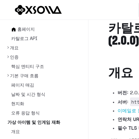
카탈로
홈페이지
(2.0.0
카탈로그 API
개요
인증
핵심 엔티티 구조
개요
기본 구매 흐름
페이지 매김
버전:
2.0
날짜 및 시간 형식
ht
서버:
현지화
이메일로
오류 응답 형식
연락처 UR
가상 아이템 및 인게임 재화
필수 TLS
개요