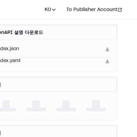
KO
To Publisher Account
enAPI 설명 다운로드
ndex.json
ndex.yaml
어
버