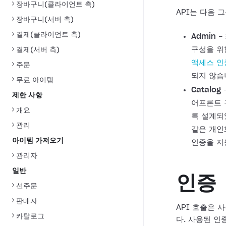
장바구니(클라이언트 측)
API는 다음 
장바구니(서버 측)
결제(클라이언트 측)
Admin
-
구성을 위
결제(서버 측)
액세스 인
주문
되지 않습
무료 아이템
Catalog
제한 사항
어프론트 
개요
록 설계되
관리
같은 개인
아이템 가져오기
인증을 지
관리자
일반
인증
선주문
판매자
API 호출은
카탈로그
다. 사용된 인