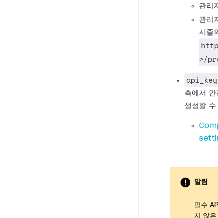
관리자
관리자
시줄의
htt
>/pr
api_key
측에서 안
생성할 수
Comp
sett
알림
필수 A
지 않은