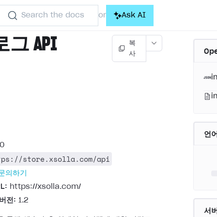
Search the docs
Ask AI
or
그 API
복
Op
사
)
i
i
언
.0
tps://store.xsolla.com/api
 문의하기
L:
https://xsolla.com/
 버전:
1.2
서