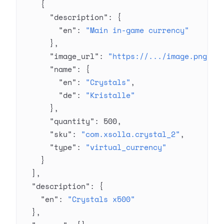
    {
      "description"
: {
        "en"
: 
"Main in-game currency"
      },
      "image_url"
: 
"https://.../image.png"
,
      "name"
: {
        "en"
: 
"Crystals"
,
        "de"
: 
"Kristalle"
      },
      "quantity"
: 
500
,
      "sku"
: 
"com.xsolla.crystal_2"
,
      "type"
: 
"virtual_currency"
    }
  ],
  "description"
: {
    "en"
: 
"Crystals x500"
  },