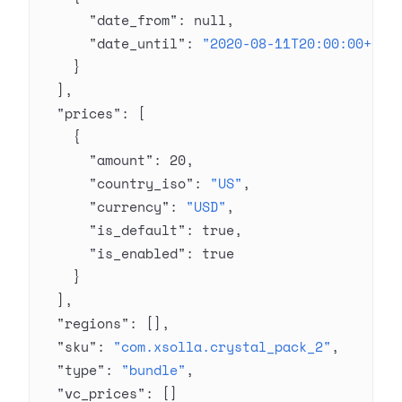
      "date_from"
: 
null
,
      "date_until"
: 
"2020-08-11T20:00:00+03:
    }
  ],
  "prices"
: [
    {
      "amount"
: 
20
,
      "country_iso"
: 
"US"
,
      "currency"
: 
"USD"
,
      "is_default"
: 
true
,
      "is_enabled"
: 
true
    }
  ],
  "regions"
: [],
  "sku"
: 
"com.xsolla.crystal_pack_2"
,
  "type"
: 
"bundle"
,
  "vc_prices"
: []