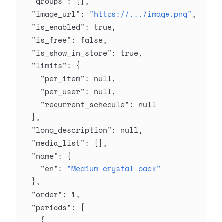
  "groups"
: [],
  "image_url"
: 
"https://.../image.png"
,
  "is_enabled"
: 
true
,
  "is_free"
: 
false
,
  "is_show_in_store"
: 
true
,
  "limits"
: {
    "per_item"
: 
null
,
    "per_user"
: 
null
,
    "recurrent_schedule"
: 
null
  },
  "long_description"
: 
null
,
  "media_list"
: [],
  "name"
: {
    "en"
: 
"Medium crystal pack"
  },
  "order"
: 
1
,
  "periods"
: [
    {