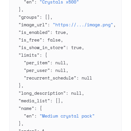
    "en"
: 
"Crystals x500"
  },
  "groups"
: [],
  "image_url"
: 
"https://.../image.png"
,
  "is_enabled"
: 
true
,
  "is_free"
: 
false
,
  "is_show_in_store"
: 
true
,
  "limits"
: {
    "per_item"
: 
null
,
    "per_user"
: 
null
,
    "recurrent_schedule"
: 
null
  },
  "long_description"
: 
null
,
  "media_list"
: [],
  "name"
: {
    "en"
: 
"Medium crystal pack"
  },