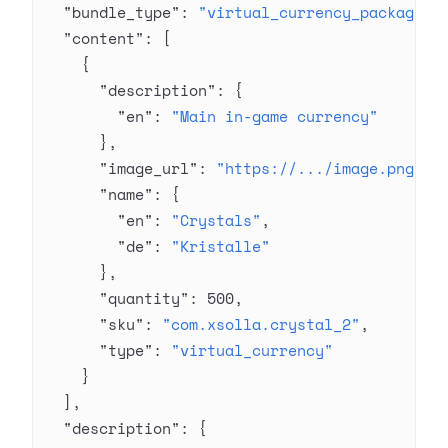
  "bundle_type"
: 
"virtual_currency_package"
,
  "content"
: [
    {
      "description"
: {
        "en"
: 
"Main in-game currency"
      },
      "image_url"
: 
"https://.../image.png"
,
      "name"
: {
        "en"
: 
"Crystals"
,
        "de"
: 
"Kristalle"
      },
      "quantity"
: 
500
,
      "sku"
: 
"com.xsolla.crystal_2"
,
      "type"
: 
"virtual_currency"
    }
  ],
  "description"
: {