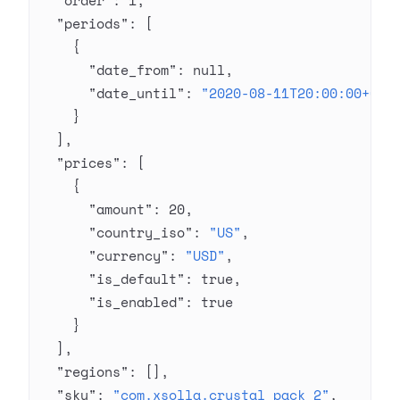
  "order"
: 
1
,
  "periods"
: [
    {
      "date_from"
: 
null
,
      "date_until"
: 
"2020-08-11T20:00:00+03:
    }
  ],
  "prices"
: [
    {
      "amount"
: 
20
,
      "country_iso"
: 
"US"
,
      "currency"
: 
"USD"
,
      "is_default"
: 
true
,
      "is_enabled"
: 
true
    }
  ],
  "regions"
: [],
  "sku"
: 
"com.xsolla.crystal_pack_2"
,