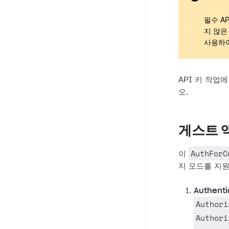
필수 A
지 않은
사용하
API 키 작업
오.
게스트 
AuthForC
이
지 모드를 지
Authenti
Authori
Authori