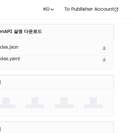
KO
To Publisher Account
enAPI 설명 다운로드
ndex.json
ndex.yaml
어
버