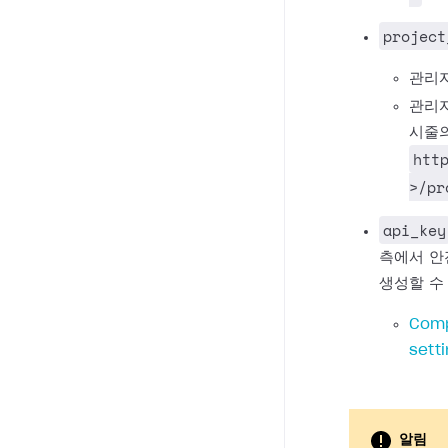
project
관리자
관리자
시줄의
htt
>/pr
api_key
측에서 안
생성할 수
Comp
sett
알림