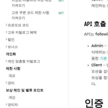
지정된 사용자의 쿠폰 제한
GET
가져오기
제안하는 
고유 쿠폰 코드 제한 사항
GET
가져오기
API 호출
프로모션 코드
고유 카탈로그 혜택
API는
follow
할인
Admin
-
보너스
삭제하는 
개인화
용한
기본
개인 맞춤형 카탈로그
Client
- 
제한 사항
모션을 검
개요
보상을 청
관리
다.
보상 체인 및 밸류 포인트
개요
인증
관리자