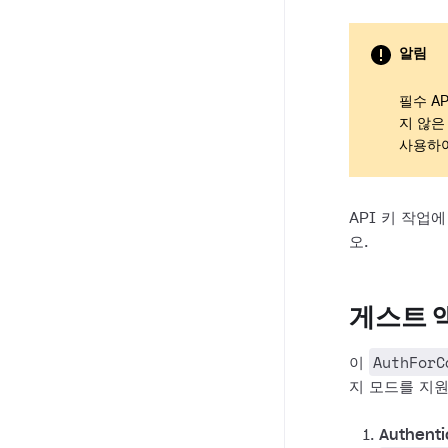
알림
필수 A
지 않은
사용하
API 키 작업
오.
게스트 
AuthForC
이
지 모드를 지
Authenti