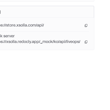
버
ps://store.xsolla.com/api/
k server
ps://xsolla.redocly.app/_mock/ko/api/liveops/