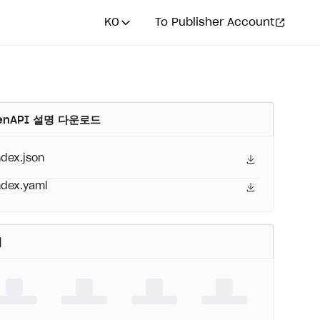
KO
To Publisher Account
enAPI 설명 다운로드
ndex.json
ndex.yaml
어