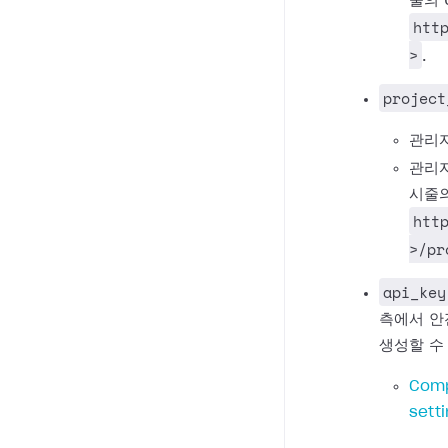
줄의 
htt
>
.
project
관리자
관리자
시줄의
htt
>/pr
api_key
측에서 안
생성할 수
Comp
sett