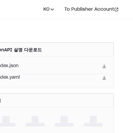
KO
To Publisher Account
enAPI 설명 다운로드
ndex.json
ndex.yaml
어