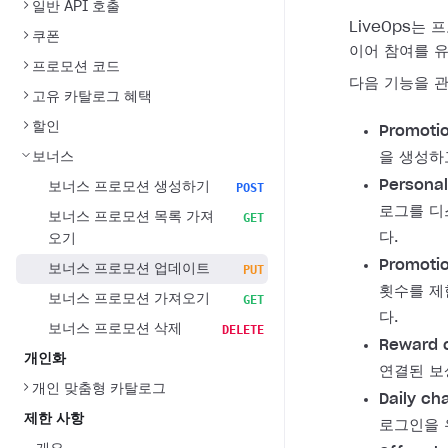
일반 API 호출
LiveOps는
쿠폰
이어 참여를 
프로모션 코드
다음 기능을 관
고유 카탈로그 혜택
할인
Promoti
보너스
을 생성하
Personal
보너스 프로모션 생성하기
POST
로그를 디
보너스 프로모션 목록 가져
GET
다.
오기
Promotio
보너스 프로모션 업데이트
PUT
횟수를 제
보너스 프로모션 가져오기
GET
다.
보너스 프로모션 삭제
DELETE
Reward c
개인화
연결된 보
개인 맞춤형 카탈로그
Daily ch
제한 사항
로그인을 