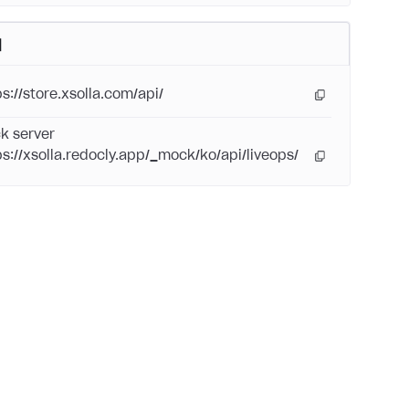
버
ps://store.xsolla.com/api/
k server
ps://xsolla.redocly.app/_mock/ko/api/liveops/