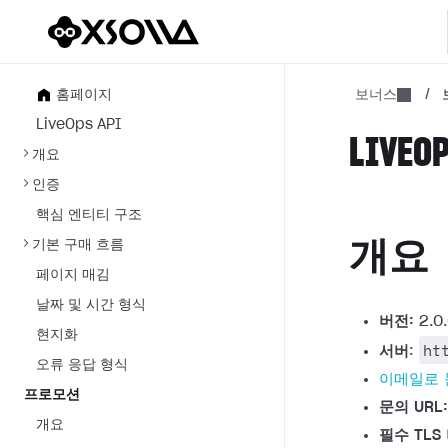
홈페이지
보너스
/
LiveOps API
LIVEOP
개요
인증
핵심 엔티티 구조
기본 구매 흐름
개요
페이지 매김
날짜 및 시간 형식
버전:
2.0
현지화
ht
서버
:
오류 응답 형식
이메일로
프로모션
문의 URL:
개요
필수 TLS