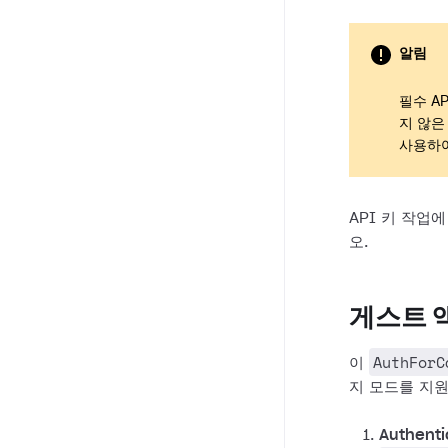
알림
필수 A
지 않은
사용하
API 키 작업
오.
게스트 
AuthForC
이
지 모드를 지
Authenti