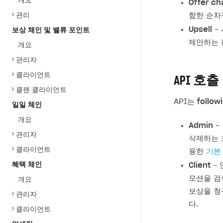
개요
Offer ch
관리
함한 순차
Upsell
-
보상 체인 및 밸류 포인트
제안하는 
개요
관리자
클라이언트
API 호출
클랜 클라이언트
API는
follow
일일 체인
개요
Admin
-
관리자
삭제하는 
클라이언트
용한
기본
혜택 체인
Client
- 
모션을 검
개요
보상을 청
관리자
다.
클라이언트