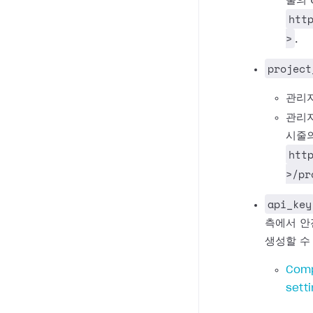
줄의 
htt
>
.
project
관리자
관리자
시줄의
htt
>/pr
api_key
측에서 안
생성할 수
Comp
sett