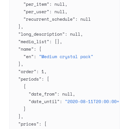
    "per_item"
: 
null
,
    "per_user"
: 
null
,
    "recurrent_schedule"
: 
null
  },
  "long_description"
: 
null
,
  "media_list"
: [],
  "name"
: {
    "en"
: 
"Medium crystal pack"
  },
  "order"
: 
1
,
  "periods"
: [
    {
      "date_from"
: 
null
,
      "date_until"
: 
"2020-08-11T20:00:00+03:
    }
  ],
  "prices"
: [