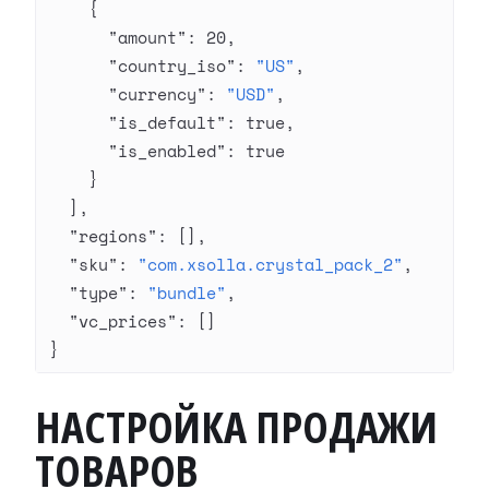
    {
      "amount"
: 
20
,
      "country_iso"
: 
"US"
,
      "currency"
: 
"USD"
,
      "is_default"
: 
true
,
      "is_enabled"
: 
true
    }
  ],
  "regions"
: [],
  "sku"
: 
"com.xsolla.crystal_pack_2"
,
  "type"
: 
"bundle"
,
  "vc_prices"
: []
}
НАСТРОЙКА ПРОДАЖИ
ТОВАРОВ