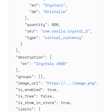
        "en"
: 
"Crystals"
,
        "de"
: 
"Kristalle"
      },
      "quantity"
: 
500
,
      "sku"
: 
"com.xsolla.crystal_2"
,
      "type"
: 
"virtual_currency"
    }
  ],
  "description"
: {
    "en"
: 
"Crystals x500"
  },
  "groups"
: [],
  "image_url"
: 
"https://.../image.png"
,
  "is_enabled"
: 
true
,
  "is_free"
: 
false
,
  "is_show_in_store"
: 
true
,
  "limits"
: {