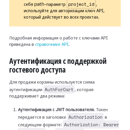
project_id
себя path-параметр
,
используйте для авторизации ключ API,
который действует во всех проектах.
Подробная информация о работе с ключами API
приведена в
справочнике API
.
Аутентификация с поддержкой
гостевого доступа
Для продажи корзины используется схема
AuthForCart
аутентификации
, которая
поддерживает два режима:
Аутентификация с JWT пользователя.
Токен
Authorization
передается в заголовке
в
Authorization: Bearer
следующем формате: