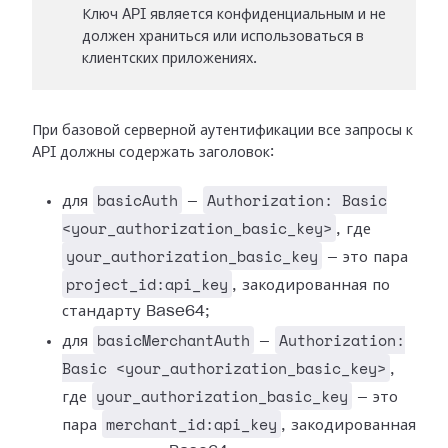
Ключ API является конфиденциальным и не
должен храниться или использоваться в
клиентских приложениях.
При базовой серверной аутентификации все запросы к
API должны содержать заголовок:
basicAuth
Authorization: Basic
для
—
<your_authorization_basic_key>
, где
your_authorization_basic_key
— это пара
project_id:api_key
, закодированная по
стандарту Base64;
basicMerchantAuth
Authorization:
для
—
Basic <your_authorization_basic_key>
,
your_authorization_basic_key
где
— это
merchant_id:api_key
пара
, закодированная