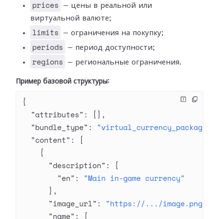
prices
— цены в реальной или
виртуальной валюте;
limits
— ограничения на покупку;
periods
— период доступности;
regions
— региональные ограничения.
Пример базовой структуры:
{
  "attributes"
: [],
  "bundle_type"
: 
"virtual_currency_package"
,
  "content"
: [
    {
      "description"
: {
        "en"
: 
"Main in-game currency"
      },
      "image_url"
: 
"https://.../image.png"
,
      "name"
: {