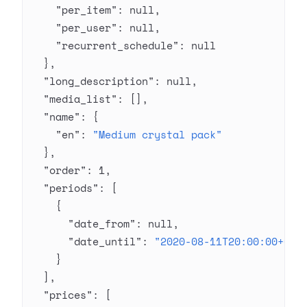
    "per_item"
: 
null
,
    "per_user"
: 
null
,
    "recurrent_schedule"
: 
null
  },
  "long_description"
: 
null
,
  "media_list"
: [],
  "name"
: {
    "en"
: 
"Medium crystal pack"
  },
  "order"
: 
1
,
  "periods"
: [
    {
      "date_from"
: 
null
,
      "date_until"
: 
"2020-08-11T20:00:00+03:
    }
  ],
  "prices"
: [