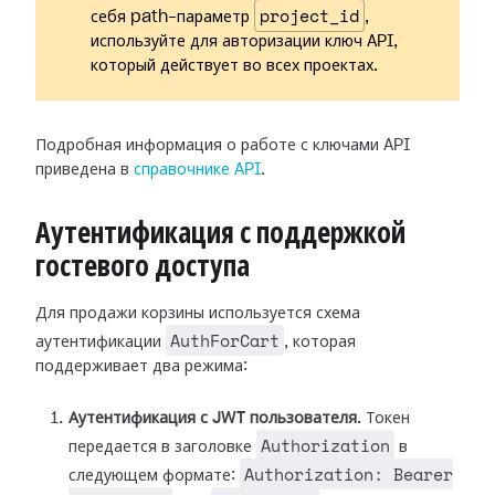
project_id
себя path-параметр
,
используйте для авторизации ключ API,
который действует во всех проектах.
Подробная информация о работе с ключами API
приведена в
справочнике API
.
Аутентификация с поддержкой
гостевого доступа
Для продажи корзины используется схема
AuthForCart
аутентификации
, которая
поддерживает два режима:
Аутентификация с JWT пользователя.
Токен
Authorization
передается в заголовке
в
Authorization: Bearer
следующем формате: