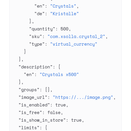
        "en"
: 
"Crystals"
,
        "de"
: 
"Kristalle"
      },
      "quantity"
: 
500
,
      "sku"
: 
"com.xsolla.crystal_2"
,
      "type"
: 
"virtual_currency"
    }
  ],
  "description"
: {
    "en"
: 
"Crystals x500"
  },
  "groups"
: [],
  "image_url"
: 
"https://.../image.png"
,
  "is_enabled"
: 
true
,
  "is_free"
: 
false
,
  "is_show_in_store"
: 
true
,
  "limits"
: {