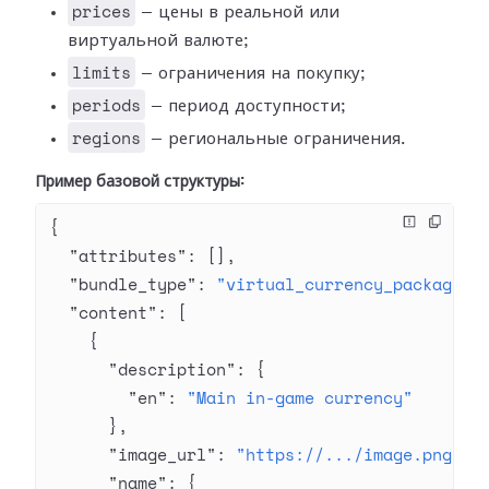
prices
— цены в реальной или
виртуальной валюте;
limits
— ограничения на покупку;
periods
— период доступности;
regions
— региональные ограничения.
Пример базовой структуры:
{
  "attributes"
: [],
  "bundle_type"
: 
"virtual_currency_package"
,
  "content"
: [
    {
      "description"
: {
        "en"
: 
"Main in-game currency"
      },
      "image_url"
: 
"https://.../image.png"
,
      "name"
: {