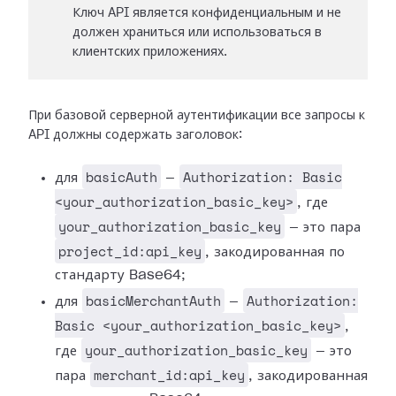
Ключ API является конфиденциальным и не
должен храниться или использоваться в
клиентских приложениях.
При базовой серверной аутентификации все запросы к
API должны содержать заголовок:
basicAuth
Authorization: Basic
для
—
<your_authorization_basic_key>
, где
your_authorization_basic_key
— это пара
project_id:api_key
, закодированная по
стандарту Base64;
basicMerchantAuth
Authorization:
для
—
Basic <your_authorization_basic_key>
,
your_authorization_basic_key
где
— это
merchant_id:api_key
пара
, закодированная