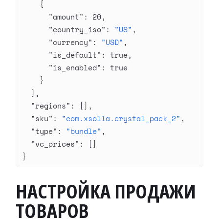
    {
      "amount"
: 
20
,
      "country_iso"
: 
"US"
,
      "currency"
: 
"USD"
,
      "is_default"
: 
true
,
      "is_enabled"
: 
true
    }
  ],
  "regions"
: [],
  "sku"
: 
"com.xsolla.crystal_pack_2"
,
  "type"
: 
"bundle"
,
  "vc_prices"
: []
}
НАСТРОЙКА ПРОДАЖИ
ТОВАРОВ