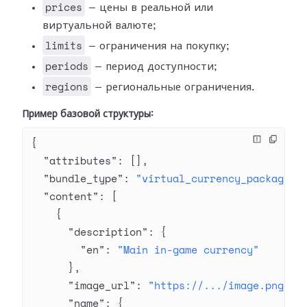
prices
— цены в реальной или
виртуальной валюте;
limits
— ограничения на покупку;
periods
— период доступности;
regions
— региональные ограничения.
Пример базовой структуры:
{
  "attributes"
: [],
  "bundle_type"
: 
"virtual_currency_package"
,
  "content"
: [
    {
      "description"
: {
        "en"
: 
"Main in-game currency"
      },
      "image_url"
: 
"https://.../image.png"
,
      "name"
: {