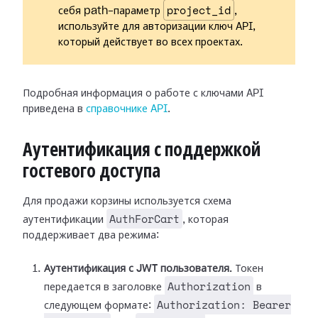
project_id
себя path-параметр
,
используйте для авторизации ключ API,
который действует во всех проектах.
Подробная информация о работе с ключами API
приведена в
справочнике API
.
Аутентификация с поддержкой
гостевого доступа
Для продажи корзины используется схема
AuthForCart
аутентификации
, которая
поддерживает два режима:
Аутентификация с JWT пользователя.
Токен
Authorization
передается в заголовке
в
Authorization: Bearer
следующем формате: