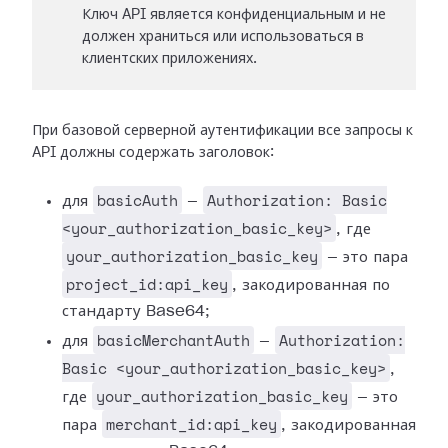
Ключ API является конфиденциальным и не
должен храниться или использоваться в
клиентских приложениях.
При базовой серверной аутентификации все запросы к
API должны содержать заголовок:
basicAuth
Authorization: Basic
для
—
<your_authorization_basic_key>
, где
your_authorization_basic_key
— это пара
project_id:api_key
, закодированная по
стандарту Base64;
basicMerchantAuth
Authorization:
для
—
Basic <your_authorization_basic_key>
,
your_authorization_basic_key
где
— это
merchant_id:api_key
пара
, закодированная