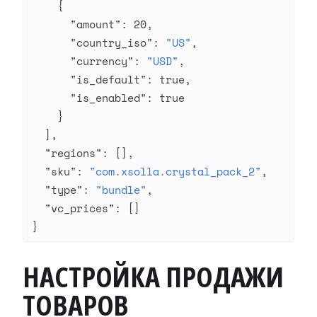
    {
      "amount"
: 
20
,
      "country_iso"
: 
"US"
,
      "currency"
: 
"USD"
,
      "is_default"
: 
true
,
      "is_enabled"
: 
true
    }
  ],
  "regions"
: [],
  "sku"
: 
"com.xsolla.crystal_pack_2"
,
  "type"
: 
"bundle"
,
  "vc_prices"
: []
}
НАСТРОЙКА ПРОДАЖИ
ТОВАРОВ