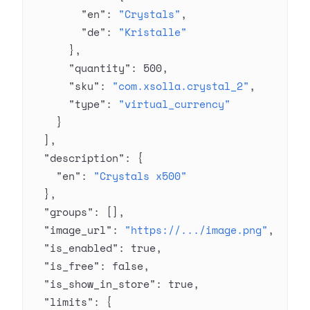
        "en"
: 
"Crystals"
,
        "de"
: 
"Kristalle"
      },
      "quantity"
: 
500
,
      "sku"
: 
"com.xsolla.crystal_2"
,
      "type"
: 
"virtual_currency"
    }
  ],
  "description"
: {
    "en"
: 
"Crystals x500"
  },
  "groups"
: [],
  "image_url"
: 
"https://.../image.png"
,
  "is_enabled"
: 
true
,
  "is_free"
: 
false
,
  "is_show_in_store"
: 
true
,
  "limits"
: {