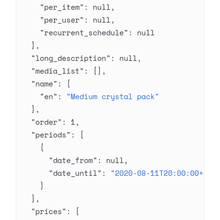
    "per_item"
: 
null
,
    "per_user"
: 
null
,
    "recurrent_schedule"
: 
null
  },
  "long_description"
: 
null
,
  "media_list"
: [],
  "name"
: {
    "en"
: 
"Medium crystal pack"
  },
  "order"
: 
1
,
  "periods"
: [
    {
      "date_from"
: 
null
,
      "date_until"
: 
"2020-08-11T20:00:00+03:
    }
  ],
  "prices"
: [