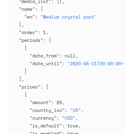
  "media_list"
: [],
  "name"
: {
    "en"
: 
"Medium crystal pack"
  },
  "order"
: 
1
,
  "periods"
: [
    {
      "date_from"
: 
null
,
      "date_until"
: 
"2020-08-11T20:00:00+03:
    }
  ],
  "prices"
: [
    {
      "amount"
: 
20
,
      "country_iso"
: 
"US"
,
      "currency"
: 
"USD"
,
      "is_default"
: 
true
,
      "is_enabled"
: 
true