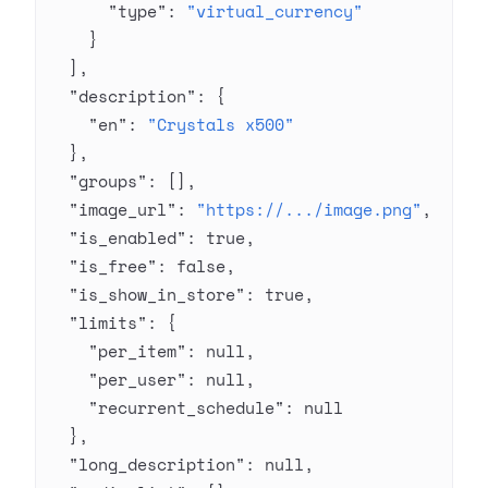
      "type"
: 
"virtual_currency"
    }
  ],
  "description"
: {
    "en"
: 
"Crystals x500"
  },
  "groups"
: [],
  "image_url"
: 
"https://.../image.png"
,
  "is_enabled"
: 
true
,
  "is_free"
: 
false
,
  "is_show_in_store"
: 
true
,
  "limits"
: {
    "per_item"
: 
null
,
    "per_user"
: 
null
,
    "recurrent_schedule"
: 
null
  },
  "long_description"
: 
null
,