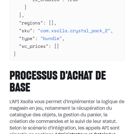
    }
  ],
  "regions"
: [],
  "sku"
: 
"com.xsolla.crystal_pack_2"
,
  "type"
: 
"bundle"
,
  "vc_prices"
: []
}
PROCESSUS D'ACHAT DE
BASE
L'API Xsolla vous permet d'implémenter la logique de
magasin en jeu, notamment la récupération du
catalogue des objets, la gestion du panier, la
création de commandes et le suivi de leur statut.
Selon le scénario d'intégration, les appels API sont