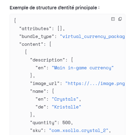
Exemple de structure d'entité principale :
{
  "attributes"
: [],
  "bundle_type"
: 
"virtual_currency_package"
,
  "content"
: [
    {
      "description"
: {
        "en"
: 
"Main in-game currency"
      },
      "image_url"
: 
"https://.../image.png"
,
      "name"
: {
        "en"
: 
"Crystals"
,
        "de"
: 
"Kristalle"
      },
      "quantity"
: 
500
,
      "sku"
: 
"com.xsolla.crystal_2"
,