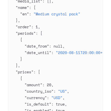
  "media_list"
: [],
  "name"
: {
    "en"
: 
"Medium crystal pack"
  },
  "order"
: 
1
,
  "periods"
: [
    {
      "date_from"
: 
null
,
      "date_until"
: 
"2020-08-11T20:00:00+03:
    }
  ],
  "prices"
: [
    {
      "amount"
: 
20
,
      "country_iso"
: 
"US"
,
      "currency"
: 
"USD"
,
      "is_default"
: 
true
,
      "is_enabled"
: 
true