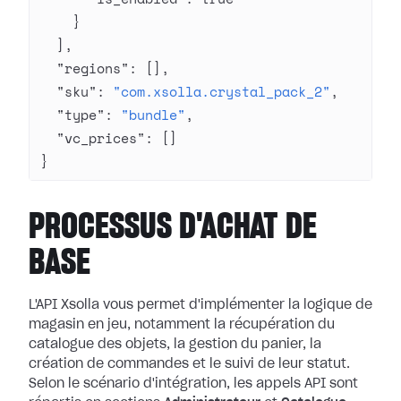
    }
  ],
  "regions"
: [],
  "sku"
: 
"com.xsolla.crystal_pack_2"
,
  "type"
: 
"bundle"
,
  "vc_prices"
: []
}
PROCESSUS D'ACHAT DE
BASE
L'API Xsolla vous permet d'implémenter la logique de
magasin en jeu, notamment la récupération du
catalogue des objets, la gestion du panier, la
création de commandes et le suivi de leur statut.
Selon le scénario d'intégration, les appels API sont