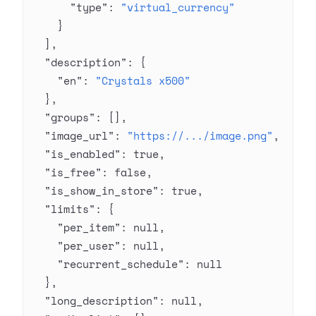
      "type"
: 
"virtual_currency"
    }
  ],
  "description"
: {
    "en"
: 
"Crystals x500"
  },
  "groups"
: [],
  "image_url"
: 
"https://.../image.png"
,
  "is_enabled"
: 
true
,
  "is_free"
: 
false
,
  "is_show_in_store"
: 
true
,
  "limits"
: {
    "per_item"
: 
null
,
    "per_user"
: 
null
,
    "recurrent_schedule"
: 
null
  },
  "long_description"
: 
null
,