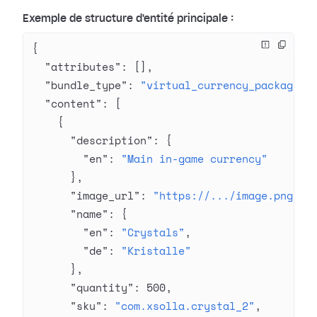
Exemple de structure d'entité principale :
{
  "attributes"
: [],
  "bundle_type"
: 
"virtual_currency_package"
,
  "content"
: [
    {
      "description"
: {
        "en"
: 
"Main in-game currency"
      },
      "image_url"
: 
"https://.../image.png"
,
      "name"
: {
        "en"
: 
"Crystals"
,
        "de"
: 
"Kristalle"
      },
      "quantity"
: 
500
,
      "sku"
: 
"com.xsolla.crystal_2"
,