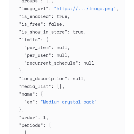
  "groups"
: [],
  "image_url"
: 
"https://.../image.png"
,
  "is_enabled"
: 
true
,
  "is_free"
: 
false
,
  "is_show_in_store"
: 
true
,
  "limits"
: {
    "per_item"
: 
null
,
    "per_user"
: 
null
,
    "recurrent_schedule"
: 
null
  },
  "long_description"
: 
null
,
  "media_list"
: [],
  "name"
: {
    "en"
: 
"Medium crystal pack"
  },
  "order"
: 
1
,
  "periods"
: [
    {