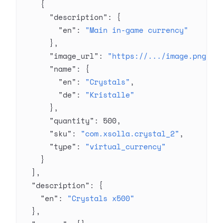
    {
      "description"
: {
        "en"
: 
"Main in-game currency"
      },
      "image_url"
: 
"https://.../image.png"
,
      "name"
: {
        "en"
: 
"Crystals"
,
        "de"
: 
"Kristalle"
      },
      "quantity"
: 
500
,
      "sku"
: 
"com.xsolla.crystal_2"
,
      "type"
: 
"virtual_currency"
    }
  ],
  "description"
: {
    "en"
: 
"Crystals x500"
  },