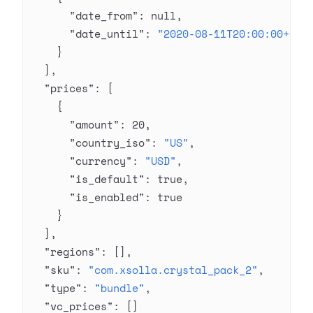
      "date_from"
: 
null
,
      "date_until"
: 
"2020-08-11T20:00:00+03:
    }
  ],
  "prices"
: [
    {
      "amount"
: 
20
,
      "country_iso"
: 
"US"
,
      "currency"
: 
"USD"
,
      "is_default"
: 
true
,
      "is_enabled"
: 
true
    }
  ],
  "regions"
: [],
  "sku"
: 
"com.xsolla.crystal_pack_2"
,
  "type"
: 
"bundle"
,
  "vc_prices"
: []