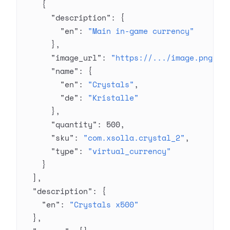
    {
      "description"
: {
        "en"
: 
"Main in-game currency"
      },
      "image_url"
: 
"https://.../image.png"
,
      "name"
: {
        "en"
: 
"Crystals"
,
        "de"
: 
"Kristalle"
      },
      "quantity"
: 
500
,
      "sku"
: 
"com.xsolla.crystal_2"
,
      "type"
: 
"virtual_currency"
    }
  ],
  "description"
: {
    "en"
: 
"Crystals x500"
  },