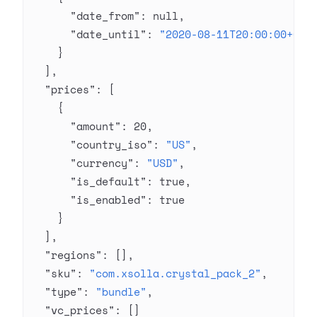
      "date_from"
: 
null
,
      "date_until"
: 
"2020-08-11T20:00:00+03:
    }
  ],
  "prices"
: [
    {
      "amount"
: 
20
,
      "country_iso"
: 
"US"
,
      "currency"
: 
"USD"
,
      "is_default"
: 
true
,
      "is_enabled"
: 
true
    }
  ],
  "regions"
: [],
  "sku"
: 
"com.xsolla.crystal_pack_2"
,
  "type"
: 
"bundle"
,
  "vc_prices"
: []