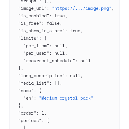
  "groups"
: [],
  "image_url"
: 
"https://.../image.png"
,
  "is_enabled"
: 
true
,
  "is_free"
: 
false
,
  "is_show_in_store"
: 
true
,
  "limits"
: {
    "per_item"
: 
null
,
    "per_user"
: 
null
,
    "recurrent_schedule"
: 
null
  },
  "long_description"
: 
null
,
  "media_list"
: [],
  "name"
: {
    "en"
: 
"Medium crystal pack"
  },
  "order"
: 
1
,
  "periods"
: [
    {