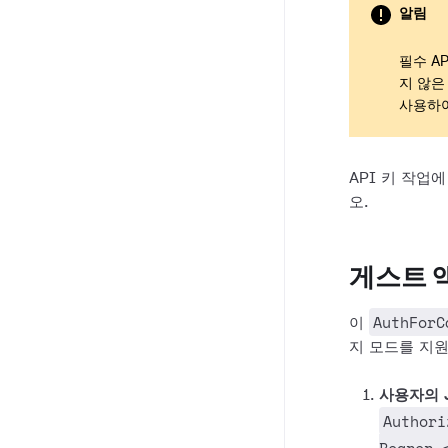
알림
필수 A
지 않은
사용하
API 키 작업
오.
게스트 
AuthForC
이
지 모드를 지
사용자의 
Authori