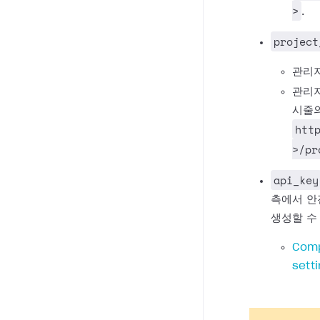
>
.
project
관리자
관리자
시줄의
htt
>/pr
api_key
측에서 안
생성할 수
Comp
sett