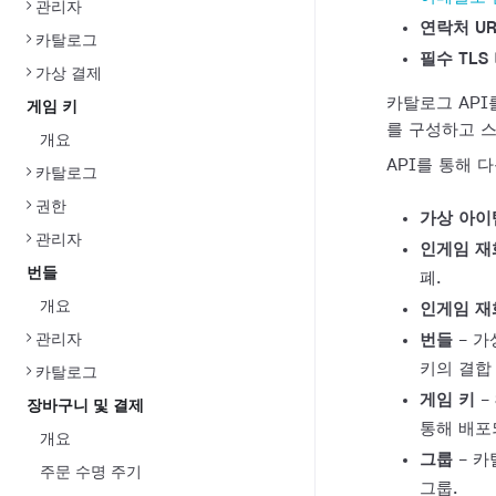
관리자
연락처 UR
카탈로그
필수 TLS
가상 결제
카탈로그 API
게임 키
를 구성하고 
개요
API를 통해 
카탈로그
권한
가상 아이
관리자
인게임 재
번들
폐.
개요
인게임 재
관리자
번들
- 가
키의 결합
카탈로그
게임 키
-
장바구니 및 결제
통해 배포되
개요
그룹
- 카
주문 수명 주기
그룹.