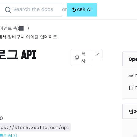
Search the docs
Ask AI
or
이언트 측)
/
에서 장바구니 아이템 업데이트
그 API
복
Op
사
)
i
i
언
.0
tps://store.xsolla.com/api
 문의하기