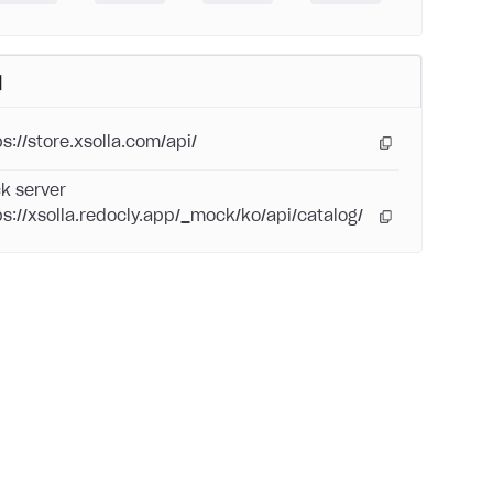
버
ps://store.xsolla.com/api/
k server
ps://xsolla.redocly.app/_mock/ko/api/catalog/