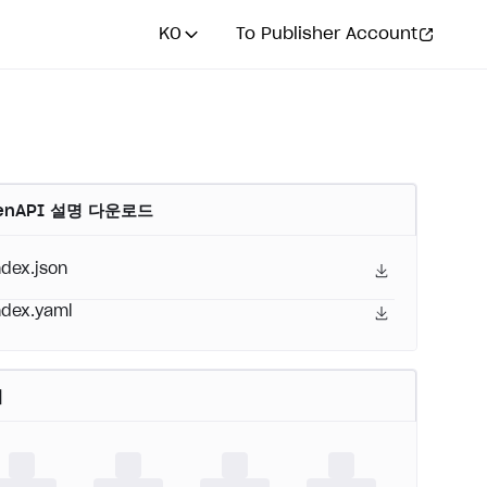
KO
To Publisher Account
enAPI 설명 다운로드
ndex.json
ndex.yaml
어