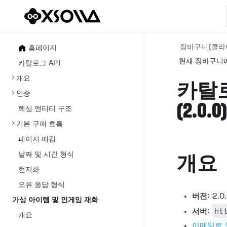
장바구니(클라
홈페이지
현재 장바구니
카탈로그 API
개요
카탈로
인증
(2.0.0
핵심 엔티티 구조
기본 구매 흐름
페이지 매김
날짜 및 시간 형식
개요
현지화
오류 응답 형식
버전:
2.0
가상 아이템 및 인게임 재화
ht
서버:
개요
이메일로