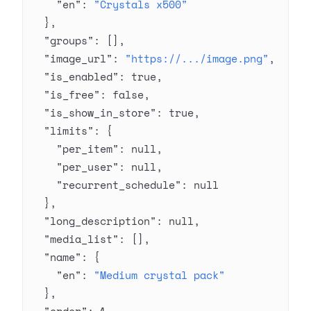
    "en"
: 
"Crystals x500"
  },
  "groups"
: [],
  "image_url"
: 
"https://.../image.png"
,
  "is_enabled"
: 
true
,
  "is_free"
: 
false
,
  "is_show_in_store"
: 
true
,
  "limits"
: {
    "per_item"
: 
null
,
    "per_user"
: 
null
,
    "recurrent_schedule"
: 
null
  },
  "long_description"
: 
null
,
  "media_list"
: [],
  "name"
: {
    "en"
: 
"Medium crystal pack"
  },