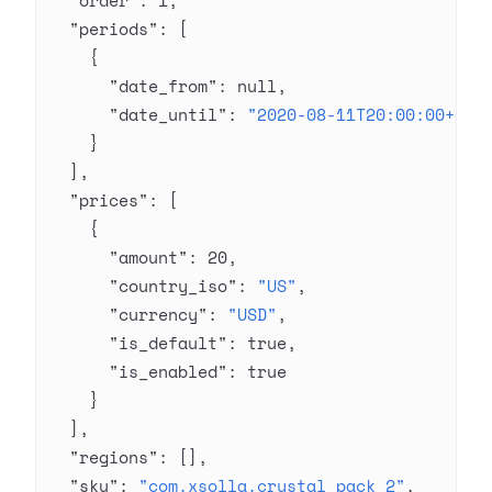
  "order"
: 
1
,
  "periods"
: [
    {
      "date_from"
: 
null
,
      "date_until"
: 
"2020-08-11T20:00:00+03:
    }
  ],
  "prices"
: [
    {
      "amount"
: 
20
,
      "country_iso"
: 
"US"
,
      "currency"
: 
"USD"
,
      "is_default"
: 
true
,
      "is_enabled"
: 
true
    }
  ],
  "regions"
: [],
  "sku"
: 
"com.xsolla.crystal_pack_2"
,