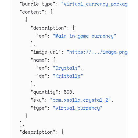
  "bundle_type"
: 
"virtual_currency_package"
,
  "content"
: [
    {
      "description"
: {
        "en"
: 
"Main in-game currency"
      },
      "image_url"
: 
"https://.../image.png"
,
      "name"
: {
        "en"
: 
"Crystals"
,
        "de"
: 
"Kristalle"
      },
      "quantity"
: 
500
,
      "sku"
: 
"com.xsolla.crystal_2"
,
      "type"
: 
"virtual_currency"
    }
  ],
  "description"
: {