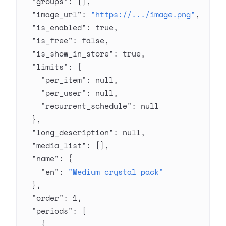
  "groups"
: [],
  "image_url"
: 
"https://.../image.png"
,
  "is_enabled"
: 
true
,
  "is_free"
: 
false
,
  "is_show_in_store"
: 
true
,
  "limits"
: {
    "per_item"
: 
null
,
    "per_user"
: 
null
,
    "recurrent_schedule"
: 
null
  },
  "long_description"
: 
null
,
  "media_list"
: [],
  "name"
: {
    "en"
: 
"Medium crystal pack"
  },
  "order"
: 
1
,
  "periods"
: [
    {