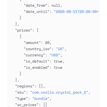
      "date_from"
: 
null
,
      "date_until"
: 
"2020-08-11T20:00:00+03:
    }
  ],
  "prices"
: [
    {
      "amount"
: 
20
,
      "country_iso"
: 
"US"
,
      "currency"
: 
"USD"
,
      "is_default"
: 
true
,
      "is_enabled"
: 
true
    }
  ],
  "regions"
: [],
  "sku"
: 
"com.xsolla.crystal_pack_2"
,
  "type"
: 
"bundle"
,
  "vc_prices"
: []