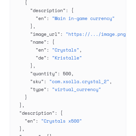
    {
      "description"
: {
        "en"
: 
"Main in-game currency"
      },
      "image_url"
: 
"https://.../image.png"
,
      "name"
: {
        "en"
: 
"Crystals"
,
        "de"
: 
"Kristalle"
      },
      "quantity"
: 
500
,
      "sku"
: 
"com.xsolla.crystal_2"
,
      "type"
: 
"virtual_currency"
    }
  ],
  "description"
: {
    "en"
: 
"Crystals x500"
  },