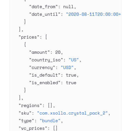
      "date_from"
: 
null
,
      "date_until"
: 
"2020-08-11T20:00:00+03:
    }
  ],
  "prices"
: [
    {
      "amount"
: 
20
,
      "country_iso"
: 
"US"
,
      "currency"
: 
"USD"
,
      "is_default"
: 
true
,
      "is_enabled"
: 
true
    }
  ],
  "regions"
: [],
  "sku"
: 
"com.xsolla.crystal_pack_2"
,
  "type"
: 
"bundle"
,
  "vc_prices"
: []