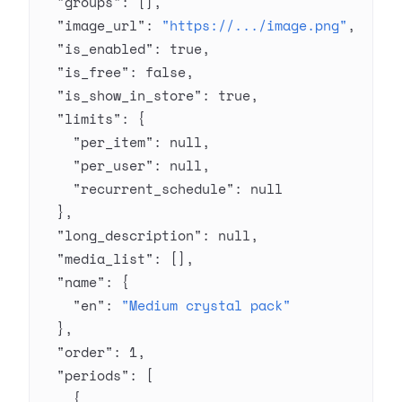
  "groups"
: [],
  "image_url"
: 
"https://.../image.png"
,
  "is_enabled"
: 
true
,
  "is_free"
: 
false
,
  "is_show_in_store"
: 
true
,
  "limits"
: {
    "per_item"
: 
null
,
    "per_user"
: 
null
,
    "recurrent_schedule"
: 
null
  },
  "long_description"
: 
null
,
  "media_list"
: [],
  "name"
: {
    "en"
: 
"Medium crystal pack"
  },
  "order"
: 
1
,
  "periods"
: [
    {