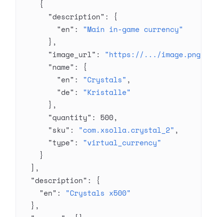
    {
      "description"
: {
        "en"
: 
"Main in-game currency"
      },
      "image_url"
: 
"https://.../image.png"
,
      "name"
: {
        "en"
: 
"Crystals"
,
        "de"
: 
"Kristalle"
      },
      "quantity"
: 
500
,
      "sku"
: 
"com.xsolla.crystal_2"
,
      "type"
: 
"virtual_currency"
    }
  ],
  "description"
: {
    "en"
: 
"Crystals x500"
  },