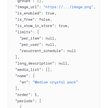
  "groups"
: [],
  "image_url"
: 
"https://.../image.png"
,
  "is_enabled"
: 
true
,
  "is_free"
: 
false
,
  "is_show_in_store"
: 
true
,
  "limits"
: {
    "per_item"
: 
null
,
    "per_user"
: 
null
,
    "recurrent_schedule"
: 
null
  },
  "long_description"
: 
null
,
  "media_list"
: [],
  "name"
: {
    "en"
: 
"Medium crystal pack"
  },
  "order"
: 
1
,
  "periods"
: [
    {