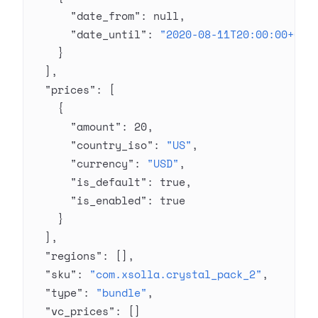
      "date_from"
: 
null
,
      "date_until"
: 
"2020-08-11T20:00:00+03:
    }
  ],
  "prices"
: [
    {
      "amount"
: 
20
,
      "country_iso"
: 
"US"
,
      "currency"
: 
"USD"
,
      "is_default"
: 
true
,
      "is_enabled"
: 
true
    }
  ],
  "regions"
: [],
  "sku"
: 
"com.xsolla.crystal_pack_2"
,
  "type"
: 
"bundle"
,
  "vc_prices"
: []