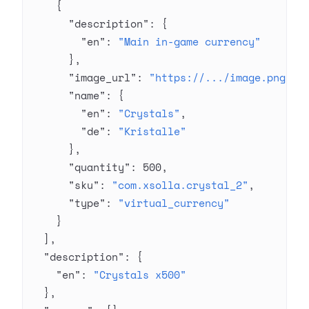
    {
      "description"
: {
        "en"
: 
"Main in-game currency"
      },
      "image_url"
: 
"https://.../image.png"
,
      "name"
: {
        "en"
: 
"Crystals"
,
        "de"
: 
"Kristalle"
      },
      "quantity"
: 
500
,
      "sku"
: 
"com.xsolla.crystal_2"
,
      "type"
: 
"virtual_currency"
    }
  ],
  "description"
: {
    "en"
: 
"Crystals x500"
  },