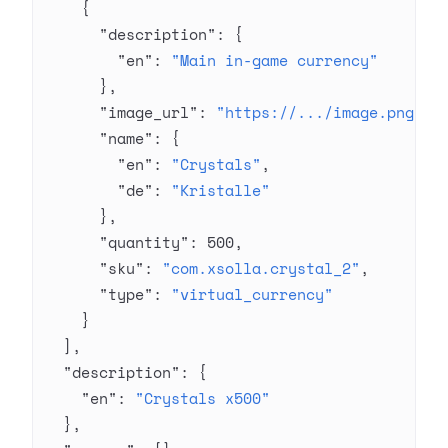
    {
      "description"
: {
        "en"
: 
"Main in-game currency"
      },
      "image_url"
: 
"https://.../image.png"
,
      "name"
: {
        "en"
: 
"Crystals"
,
        "de"
: 
"Kristalle"
      },
      "quantity"
: 
500
,
      "sku"
: 
"com.xsolla.crystal_2"
,
      "type"
: 
"virtual_currency"
    }
  ],
  "description"
: {
    "en"
: 
"Crystals x500"
  },