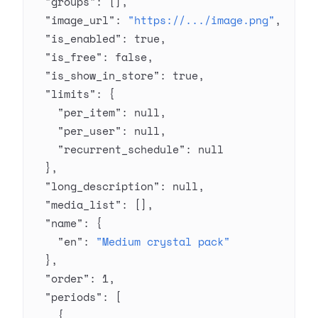
  "groups"
: [],
  "image_url"
: 
"https://.../image.png"
,
  "is_enabled"
: 
true
,
  "is_free"
: 
false
,
  "is_show_in_store"
: 
true
,
  "limits"
: {
    "per_item"
: 
null
,
    "per_user"
: 
null
,
    "recurrent_schedule"
: 
null
  },
  "long_description"
: 
null
,
  "media_list"
: [],
  "name"
: {
    "en"
: 
"Medium crystal pack"
  },
  "order"
: 
1
,
  "periods"
: [
    {