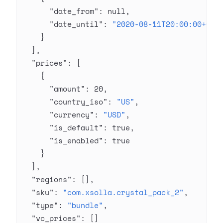
      "date_from"
: 
null
,
      "date_until"
: 
"2020-08-11T20:00:00+03:
    }
  ],
  "prices"
: [
    {
      "amount"
: 
20
,
      "country_iso"
: 
"US"
,
      "currency"
: 
"USD"
,
      "is_default"
: 
true
,
      "is_enabled"
: 
true
    }
  ],
  "regions"
: [],
  "sku"
: 
"com.xsolla.crystal_pack_2"
,
  "type"
: 
"bundle"
,
  "vc_prices"
: []