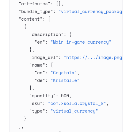
  "attributes"
: [],
  "bundle_type"
: 
"virtual_currency_package"
,
  "content"
: [
    {
      "description"
: {
        "en"
: 
"Main in-game currency"
      },
      "image_url"
: 
"https://.../image.png"
,
      "name"
: {
        "en"
: 
"Crystals"
,
        "de"
: 
"Kristalle"
      },
      "quantity"
: 
500
,
      "sku"
: 
"com.xsolla.crystal_2"
,
      "type"
: 
"virtual_currency"
    }
  ],