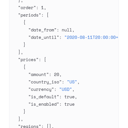
  },
  "order"
: 
1
,
  "periods"
: [
    {
      "date_from"
: 
null
,
      "date_until"
: 
"2020-08-11T20:00:00+03:
    }
  ],
  "prices"
: [
    {
      "amount"
: 
20
,
      "country_iso"
: 
"US"
,
      "currency"
: 
"USD"
,
      "is_default"
: 
true
,
      "is_enabled"
: 
true
    }
  ],
  "regions"
: [],