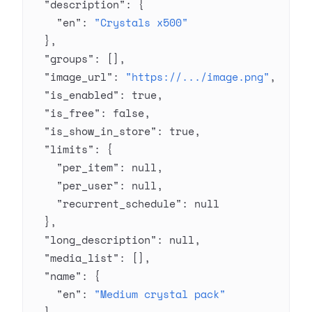
  "description"
: {
    "en"
: 
"Crystals x500"
  },
  "groups"
: [],
  "image_url"
: 
"https://.../image.png"
,
  "is_enabled"
: 
true
,
  "is_free"
: 
false
,
  "is_show_in_store"
: 
true
,
  "limits"
: {
    "per_item"
: 
null
,
    "per_user"
: 
null
,
    "recurrent_schedule"
: 
null
  },
  "long_description"
: 
null
,
  "media_list"
: [],
  "name"
: {
    "en"
: 
"Medium crystal pack"