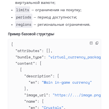
виртуальной валюте;
limits
— ограничения на покупку;
periods
— период доступности;
regions
— региональные ограничения.
Пример базовой структуры:
{
  "attributes"
: [],
  "bundle_type"
: 
"virtual_currency_package"
,
  "content"
: [
    {
      "description"
: {
        "en"
: 
"Main in-game currency"
      },
      "image_url"
: 
"https://.../image.png"
,
      "name"
: {
        "en"
: 
"Crystals"
,