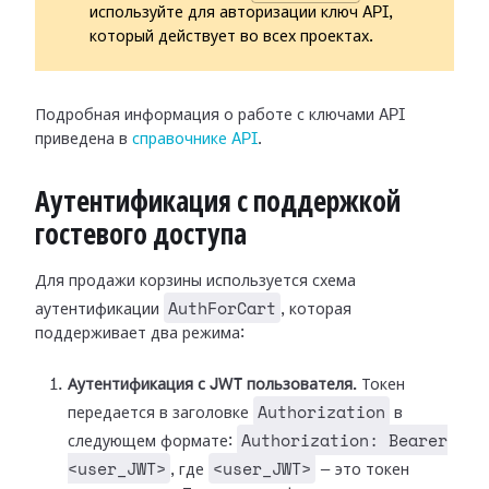
используйте для авторизации ключ API,
который действует во всех проектах.
Подробная информация о работе с ключами API
приведена в
справочнике API
.
Аутентификация с поддержкой
гостевого доступа
Для продажи корзины используется схема
AuthForCart
аутентификации
, которая
поддерживает два режима:
Аутентификация с JWT пользователя.
Токен
Authorization
передается в заголовке
в
Authorization: Bearer
следующем формате:
<user_JWT>
<user_JWT>
, где
— это токен