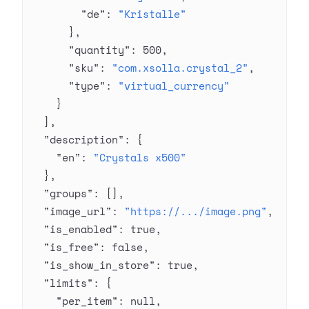
        "de"
: 
"Kristalle"
      },
      "quantity"
: 
500
,
      "sku"
: 
"com.xsolla.crystal_2"
,
      "type"
: 
"virtual_currency"
    }
  ],
  "description"
: {
    "en"
: 
"Crystals x500"
  },
  "groups"
: [],
  "image_url"
: 
"https://.../image.png"
,
  "is_enabled"
: 
true
,
  "is_free"
: 
false
,
  "is_show_in_store"
: 
true
,
  "limits"
: {
    "per_item"
: 
null
,