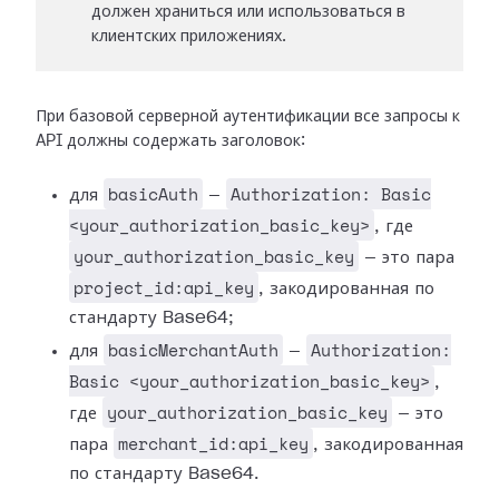
должен храниться или использоваться в
клиентских приложениях.
При базовой серверной аутентификации все запросы к
API должны содержать заголовок:
basicAuth
Authorization: Basic
для
—
<your_authorization_basic_key>
, где
your_authorization_basic_key
— это пара
project_id:api_key
, закодированная по
стандарту Base64;
basicMerchantAuth
Authorization:
для
—
Basic <your_authorization_basic_key>
,
your_authorization_basic_key
где
— это
merchant_id:api_key
пара
, закодированная
по стандарту Base64.