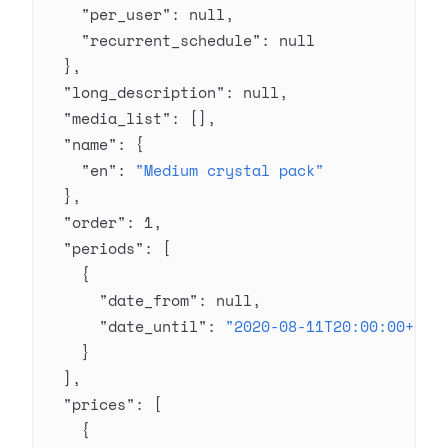
    "per_user"
: 
null
,
    "recurrent_schedule"
: 
null
  },
  "long_description"
: 
null
,
  "media_list"
: [],
  "name"
: {
    "en"
: 
"Medium crystal pack"
  },
  "order"
: 
1
,
  "periods"
: [
    {
      "date_from"
: 
null
,
      "date_until"
: 
"2020-08-11T20:00:00+03:
    }
  ],
  "prices"
: [
    {