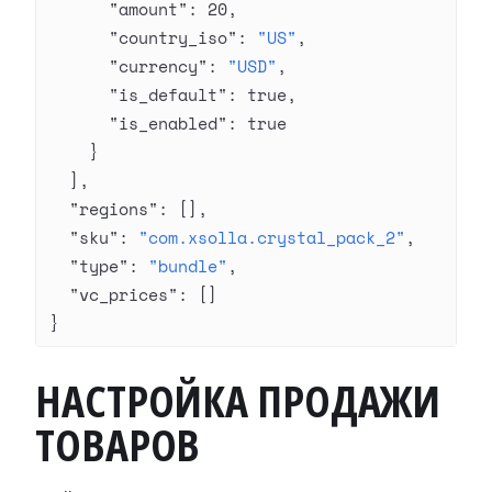
      "amount"
: 
20
,
      "country_iso"
: 
"US"
,
      "currency"
: 
"USD"
,
      "is_default"
: 
true
,
      "is_enabled"
: 
true
    }
  ],
  "regions"
: [],
  "sku"
: 
"com.xsolla.crystal_pack_2"
,
  "type"
: 
"bundle"
,
  "vc_prices"
: []
}
НАСТРОЙКА ПРОДАЖИ
ТОВАРОВ