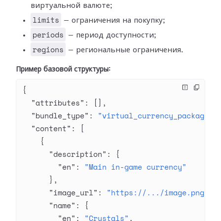
виртуальной валюте;
limits
— ограничения на покупку;
periods
— период доступности;
regions
— региональные ограничения.
Пример базовой структуры:
{
  "attributes"
: [],
  "bundle_type"
: 
"virtual_currency_package"
,
  "content"
: [
    {
      "description"
: {
        "en"
: 
"Main in-game currency"
      },
      "image_url"
: 
"https://.../image.png"
,
      "name"
: {
        "en"
: 
"Crystals"
,