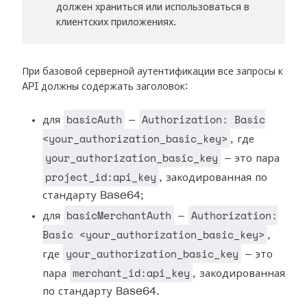
должен храниться или использоваться в
клиентских приложениях.
При базовой серверной аутентификации все запросы к
API должны содержать заголовок:
basicAuth
Authorization: Basic
для
—
<your_authorization_basic_key>
, где
your_authorization_basic_key
— это пара
project_id:api_key
, закодированная по
стандарту Base64;
basicMerchantAuth
Authorization:
для
—
Basic <your_authorization_basic_key>
,
your_authorization_basic_key
где
— это
merchant_id:api_key
пара
, закодированная
по стандарту Base64.