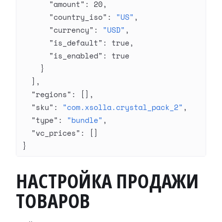
      "amount"
: 
20
,
      "country_iso"
: 
"US"
,
      "currency"
: 
"USD"
,
      "is_default"
: 
true
,
      "is_enabled"
: 
true
    }
  ],
  "regions"
: [],
  "sku"
: 
"com.xsolla.crystal_pack_2"
,
  "type"
: 
"bundle"
,
  "vc_prices"
: []
}
НАСТРОЙКА ПРОДАЖИ
ТОВАРОВ