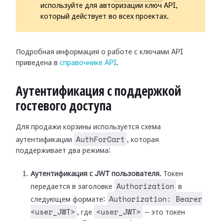
используйте для авторизации ключ API,
который действует во всех проектах.
Подробная информация о работе с ключами API
приведена в
справочнике API
.
Аутентификация с поддержкой
гостевого доступа
Для продажи корзины используется схема
AuthForCart
аутентификации
, которая
поддерживает два режима:
Аутентификация с JWT пользователя.
Токен
Authorization
передается в заголовке
в
Authorization: Bearer
следующем формате:
<user_JWT>
<user_JWT>
, где
— это токен