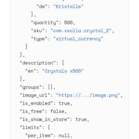
        "de"
: 
"Kristalle"
      },
      "quantity"
: 
500
,
      "sku"
: 
"com.xsolla.crystal_2"
,
      "type"
: 
"virtual_currency"
    }
  ],
  "description"
: {
    "en"
: 
"Crystals x500"
  },
  "groups"
: [],
  "image_url"
: 
"https://.../image.png"
,
  "is_enabled"
: 
true
,
  "is_free"
: 
false
,
  "is_show_in_store"
: 
true
,
  "limits"
: {
    "per_item"
: 
null
,