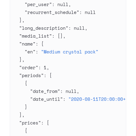
    "per_user"
: 
null
,
    "recurrent_schedule"
: 
null
  },
  "long_description"
: 
null
,
  "media_list"
: [],
  "name"
: {
    "en"
: 
"Medium crystal pack"
  },
  "order"
: 
1
,
  "periods"
: [
    {
      "date_from"
: 
null
,
      "date_until"
: 
"2020-08-11T20:00:00+03:
    }
  ],
  "prices"
: [
    {